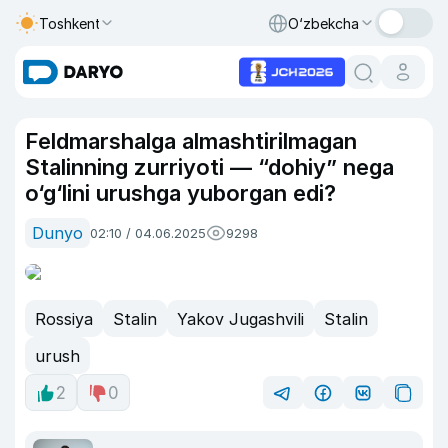
Toshkent
O‘zbekcha
Feldmarshalga almashtirilmagan
Stalinning zurriyoti — “dohiy” nega
o‘g‘lini urushga yuborgan edi?
Dunyo
02:10 / 04.06.2025
9298
Rossiya
Stalin
Yakov Jugashvili
Stalin
urush
2
0