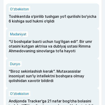
O‘zbekiston
Toshkentda o‘pirilib tushgan yo‘l qurilishi bo‘yicha
6 kishiga sud hukmi o‘qildi
Madaniyat
“U boshqalar baxti uchun tug‘ilgan edi”. Bir umr
otasini kutgan aktrisa va dublyaj ustasi Rimma
Ahmedovaning sinovlarga to‘la hayoti
Dunyo
“Biroz sekinlashish kerak”. Mutaxassislar
insoniyat sun’iy intellektni boshqara olmay
qolishidan xavotir bildirdi
O‘zbekiston
Andijonda Tracker’ga 21 nafar bog‘cha bolasini