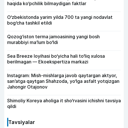
haqida ko‘pchilik bilmaydigan faktlar
O‘zbekistonda yarim yilda 700 ta yangi nodavlat
bog‘cha tashkil etildi
Qozog‘iston terma jamoasining yangi bosh
murabbiyi ma’lum bo‘ldi
Sea Breeze loyihasi bo‘yicha hali to‘liq xulosa
berilmagan — Ekoekspertiza markazi
Instagram: Mish-mishlarga javob qaytargan aktyor,
san’atga qaytgan Shahzoda, yo‘lga asfalt yotqizgan
Jahongir Otajonov
Shimoliy Koreya aholiga it sho‘rvasini ichishni tavsiya
qildi
Tavsiyalar