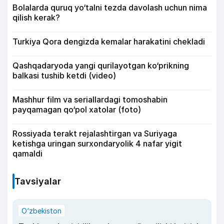
Bolalarda quruq yo‘talni tezda davolash uchun nima
qilish kerak?
Turkiya Qora dengizda kemalar harakatini chekladi
Qashqadaryoda yangi qurilayotgan ko‘prikning
balkasi tushib ketdi (video)
Mashhur film va seriallardagi tomoshabin
payqamagan qo‘pol xatolar (foto)
Rossiyada terakt rejalashtirgan va Suriyaga
ketishga uringan surxondaryolik 4 nafar yigit
qamaldi
Tavsiyalar
O‘zbekiston