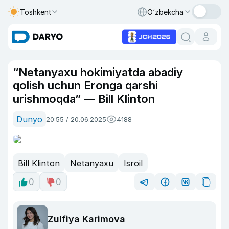
Toshkent
O‘zbekcha
“Netanyaxu hokimiyatda abadiy
qolish uchun Eronga qarshi
urishmoqda” — Bill Klinton
Dunyo
20:55 / 20.06.2025
4188
Bill Klinton
Netanyaxu
Isroil
0
0
Zulfiya Karimova