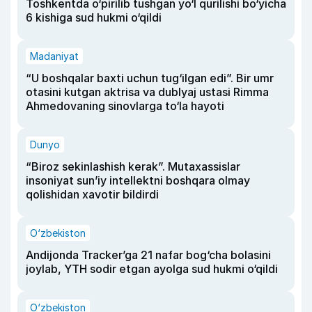
Toshkentda o‘pirilib tushgan yo‘l qurilishi bo‘yicha
6 kishiga sud hukmi o‘qildi
Madaniyat
“U boshqalar baxti uchun tug‘ilgan edi”. Bir umr
otasini kutgan aktrisa va dublyaj ustasi Rimma
Ahmedovaning sinovlarga to‘la hayoti
Dunyo
“Biroz sekinlashish kerak”. Mutaxassislar
insoniyat sun’iy intellektni boshqara olmay
qolishidan xavotir bildirdi
O‘zbekiston
Andijonda Tracker’ga 21 nafar bog‘cha bolasini
joylab, YTH sodir etgan ayolga sud hukmi o‘qildi
O‘zbekiston