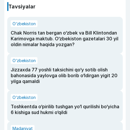
Tavsiyalar
O‘zbekiston
Chak Norris tan bergan o‘zbek va Bill Klintondan
Karimovga maktub. O‘zbekiston gazetalari 30 yil
oldin nimalar haqida yozgan?
O‘zbekiston
Jizzaxda 77 yoshli taksichini qo‘y sotib olish
bahonasida yaylovga olib borib o‘ldirgan yigit 20
yilga qamaldi
O‘zbekiston
Toshkentda o‘pirilib tushgan yo‘l qurilishi bo‘yicha
6 kishiga sud hukmi o‘qildi
Madaniyat