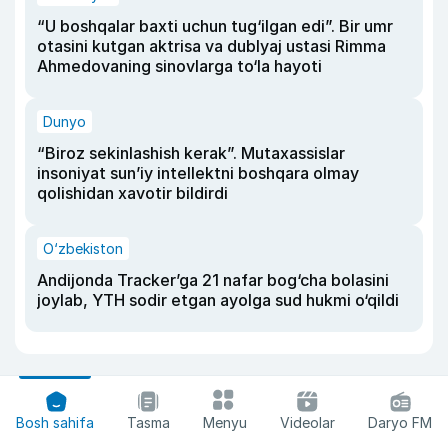
“U boshqalar baxti uchun tug‘ilgan edi”. Bir umr
otasini kutgan aktrisa va dublyaj ustasi Rimma
Ahmedovaning sinovlarga to‘la hayoti
Dunyo
“Biroz sekinlashish kerak”. Mutaxassislar
insoniyat sun’iy intellektni boshqara olmay
qolishidan xavotir bildirdi
O‘zbekiston
Andijonda Tracker’ga 21 nafar bog‘cha bolasini
joylab, YTH sodir etgan ayolga sud hukmi o‘qildi
Bosh sahifa
Tasma
Menyu
Videolar
Daryo FM