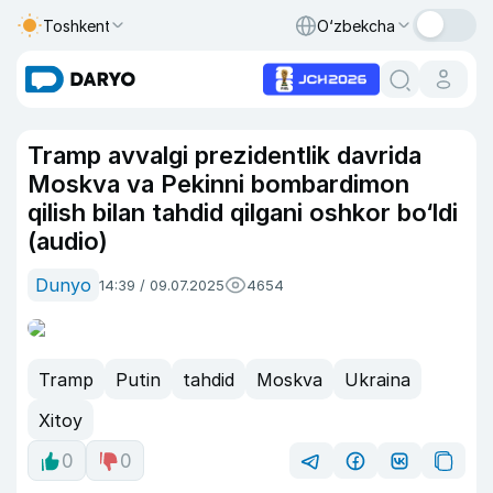
Toshkent
O‘zbekcha
Tramp avvalgi prezidentlik davrida
Moskva va Pekinni bombardimon
qilish bilan tahdid qilgani oshkor bo‘ldi
(audio)
Dunyo
14:39 / 09.07.2025
4654
Tramp
Putin
tahdid
Moskva
Ukraina
Xitoy
0
0