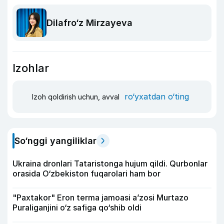
Dilafro‘z Mirzayeva
Izohlar
ro‘yxatdan o‘ting
Izoh qoldirish uchun, avval
So‘nggi yangiliklar
Ukraina dronlari Tataristonga hujum qildi. Qurbonlar
orasida O‘zbekiston fuqarolari ham bor
"Paxtakor" Eron terma jamoasi a’zosi Murtazo
Puraliganjini o‘z safiga qo‘shib oldi