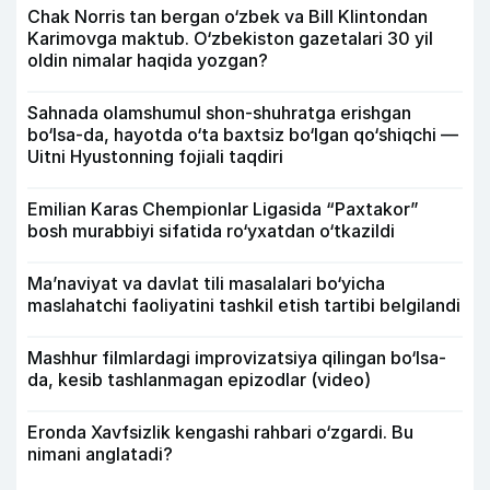
Chak Norris tan bergan o‘zbek va Bill Klintondan
Karimovga maktub. O‘zbekiston gazetalari 30 yil
oldin nimalar haqida yozgan?
Sahnada olamshumul shon-shuhratga erishgan
bo‘lsa-da, hayotda o‘ta baxtsiz bo‘lgan qo‘shiqchi —
Uitni Hyustonning fojiali taqdiri
Emilian Karas Chempionlar Ligasida “Paxtakor”
bosh murabbiyi sifatida ro‘yxatdan o‘tkazildi
Ma’naviyat va davlat tili masalalari bo‘yicha
maslahatchi faoliyatini tashkil etish tartibi belgilandi
Mashhur filmlardagi improvizatsiya qilingan bo‘lsa-
da, kesib tashlanmagan epizodlar (video)
Eronda Xavfsizlik kengashi rahbari o‘zgardi. Bu
nimani anglatadi?