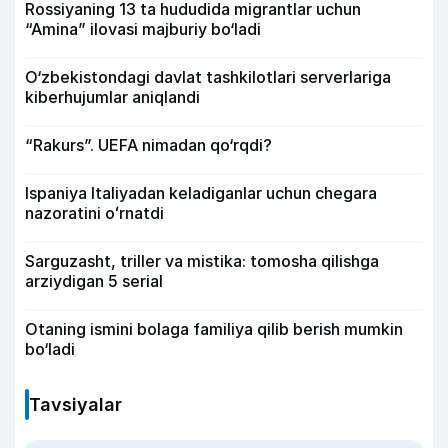
Rossiyaning 13 ta hududida migrantlar uchun
“Amina” ilovasi majburiy bo‘ladi
O‘zbekistondagi davlat tashkilotlari serverlariga
kiberhujumlar aniqlandi
“Rakurs”. UEFA nimadan qo‘rqdi?
Ispaniya Italiyadan keladiganlar uchun chegara
nazoratini oʻrnatdi
Sarguzasht, triller va mistika: tomosha qilishga
arziydigan 5 serial
Otaning ismini bolaga familiya qilib berish mumkin
bo‘ladi
Tavsiyalar