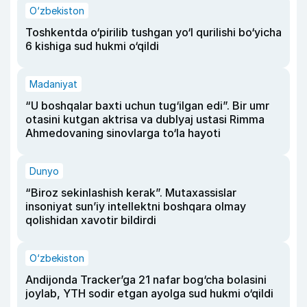
O‘zbekiston
Toshkentda o‘pirilib tushgan yo‘l qurilishi bo‘yicha
6 kishiga sud hukmi o‘qildi
Madaniyat
“U boshqalar baxti uchun tug‘ilgan edi”. Bir umr
otasini kutgan aktrisa va dublyaj ustasi Rimma
Ahmedovaning sinovlarga to‘la hayoti
Dunyo
“Biroz sekinlashish kerak”. Mutaxassislar
insoniyat sun’iy intellektni boshqara olmay
qolishidan xavotir bildirdi
O‘zbekiston
Andijonda Tracker’ga 21 nafar bog‘cha bolasini
joylab, YTH sodir etgan ayolga sud hukmi o‘qildi