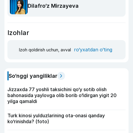
Dilafro‘z Mirzayeva
Izohlar
ro‘yxatdan o‘ting
Izoh qoldirish uchun, avval
So‘nggi yangiliklar
Jizzaxda 77 yoshli taksichini qo‘y sotib olish
bahonasida yaylovga olib borib o‘ldirgan yigit 20
yilga qamaldi
Turk kinosi yulduzlarining ota-onasi qanday
ko‘rinishda? (foto)