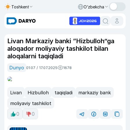
Toshkent
O‘zbekcha
Livan Markaziy banki “Hizbulloh”ga
aloqador moliyaviy tashkilot bilan
aloqalarni taqiqladi
Dunyo
01:07 / 17.07.2025
1678
Livan
Hizbulloh
taqiqladi
markaziy bank
moliyaviy tashkilot
0
0