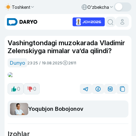
Toshkent
O‘zbekcha
Vashingtondagi muzokarada Vladimir
Zelenskiyga nimalar va’da qilindi?
Dunyo
23:25 / 19.08.2025
2611
0
0
Yoqubjon Bobojonov
Izohlar