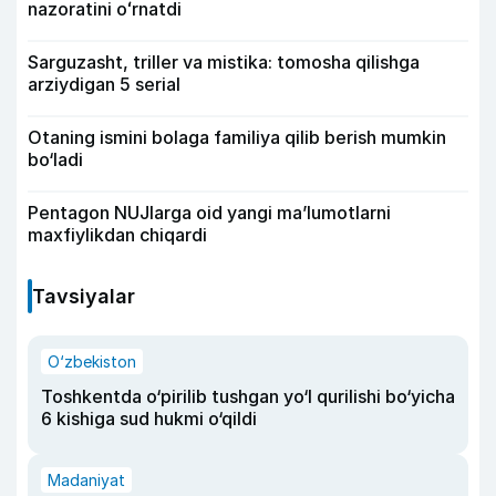
nazoratini oʻrnatdi
Sarguzasht, triller va mistika: tomosha qilishga
arziydigan 5 serial
Otaning ismini bolaga familiya qilib berish mumkin
bo‘ladi
Pentagon NUJlarga oid yangi maʼlumotlarni
maxfiylikdan chiqardi
Tavsiyalar
O‘zbekiston
Toshkentda o‘pirilib tushgan yo‘l qurilishi bo‘yicha
6 kishiga sud hukmi o‘qildi
Madaniyat