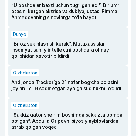
“U boshqalar baxti uchun tug‘ilgan edi”. Bir umr
otasini kutgan aktrisa va dublyaj ustasi Rimma
Ahmedovaning sinovlarga to‘la hayoti
Dunyo
“Biroz sekinlashish kerak”. Mutaxassislar
insoniyat sun’iy intellektni boshqara olmay
qolishidan xavotir bildirdi
O‘zbekiston
Andijonda Tracker’ga 21 nafar bog‘cha bolasini
joylab, YTH sodir etgan ayolga sud hukmi o‘qildi
O‘zbekiston
“Sakkiz qator she’rim boshimga sakkizta bomba
bo‘lgan”. Abdulla Oripovni siyosiy ayblovlardan
asrab qolgan voqea