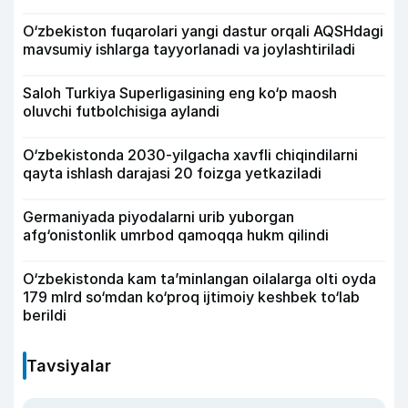
O‘zbekiston fuqarolari yangi dastur orqali AQSHdagi
mavsumiy ishlarga tayyorlanadi va joylashtiriladi
Saloh Turkiya Superligasining eng ko‘p maosh
oluvchi futbolchisiga aylandi
O‘zbekistonda 2030-yilgacha xavfli chiqindilarni
qayta ishlash darajasi 20 foizga yetkaziladi
Germaniyada piyodalarni urib yuborgan
afg‘onistonlik umrbod qamoqqa hukm qilindi
O‘zbekistonda kam ta’minlangan oilalarga olti oyda
179 mlrd so‘mdan ko‘proq ijtimoiy keshbek to‘lab
berildi
Tavsiyalar