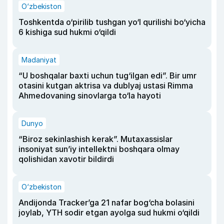
O‘zbekiston
Toshkentda o‘pirilib tushgan yo‘l qurilishi bo‘yicha
6 kishiga sud hukmi o‘qildi
Madaniyat
“U boshqalar baxti uchun tug‘ilgan edi”. Bir umr
otasini kutgan aktrisa va dublyaj ustasi Rimma
Ahmedovaning sinovlarga to‘la hayoti
Dunyo
“Biroz sekinlashish kerak”. Mutaxassislar
insoniyat sun’iy intellektni boshqara olmay
qolishidan xavotir bildirdi
O‘zbekiston
Andijonda Tracker’ga 21 nafar bog‘cha bolasini
joylab, YTH sodir etgan ayolga sud hukmi o‘qildi