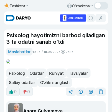
Toshkent
O‘zbekcha
Psixolog hayotimizni barbod qiladigan
3 ta odatni sanab o‘tdi
Maslahatlar
19:35 / 10.06.2025
2686
Psixolog
Odatlar
Ruhiyat
Tavsiyalar
Salbiy odatlar
O‘zlikni anglash
0
0
Anora Gulyamova