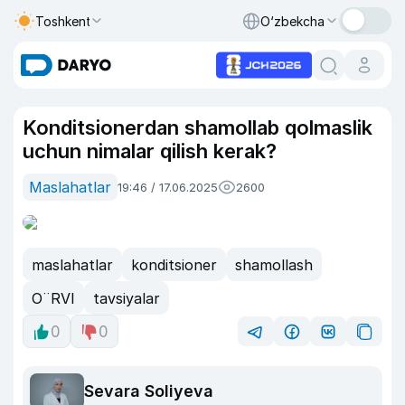
Toshkent
O‘zbekcha
Konditsionerdan shamollab qolmaslik
uchun nimalar qilish kerak?
Maslahatlar
19:46 / 17.06.2025
2600
maslahatlar
konditsioner
shamollash
O¨RVI
tavsiyalar
0
0
Sevara Soliyeva