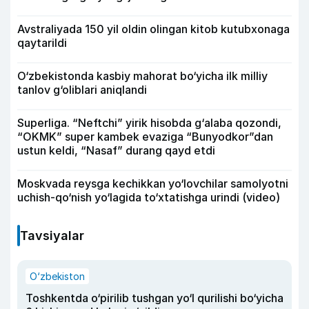
Avstraliyada 150 yil oldin olingan kitob kutubxonaga
qaytarildi
O‘zbekistonda kasbiy mahorat bo‘yicha ilk milliy
tanlov g‘oliblari aniqlandi
Superliga. “Neftchi” yirik hisobda g‘alaba qozondi,
“OKMK” super kambek evaziga “Bunyodkor”dan
ustun keldi, “Nasaf” durang qayd etdi
Moskvada reysga kechikkan yo‘lovchilar samolyotni
uchish-qo‘nish yo‘lagida to‘xtatishga urindi (video)
Tavsiyalar
O‘zbekiston
Toshkentda o‘pirilib tushgan yo‘l qurilishi bo‘yicha