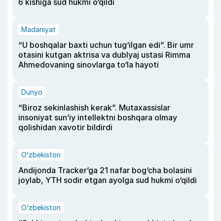
6 kishiga sud hukmi o‘qildi
Madaniyat
“U boshqalar baxti uchun tug‘ilgan edi”. Bir umr
otasini kutgan aktrisa va dublyaj ustasi Rimma
Ahmedovaning sinovlarga to‘la hayoti
Dunyo
“Biroz sekinlashish kerak”. Mutaxassislar
insoniyat sun’iy intellektni boshqara olmay
qolishidan xavotir bildirdi
O‘zbekiston
Andijonda Tracker’ga 21 nafar bog‘cha bolasini
joylab, YTH sodir etgan ayolga sud hukmi o‘qildi
O‘zbekiston