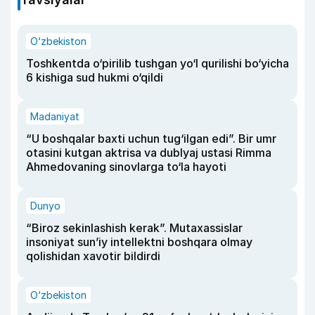
O‘zbekiston
Toshkentda o‘pirilib tushgan yo‘l qurilishi bo‘yicha
6 kishiga sud hukmi o‘qildi
Madaniyat
“U boshqalar baxti uchun tug‘ilgan edi”. Bir umr
otasini kutgan aktrisa va dublyaj ustasi Rimma
Ahmedovaning sinovlarga to‘la hayoti
Dunyo
“Biroz sekinlashish kerak”. Mutaxassislar
insoniyat sun’iy intellektni boshqara olmay
qolishidan xavotir bildirdi
O‘zbekiston