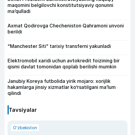
maqomini belgilovchi konstitutsiyaviy qonunni
ma’qulladi
Axmat Qodirovga Checheniston Qahramoni unvoni
berildi
“Manchester Siti” tarixiy transferni yakunladi
Elektromobil xaridi uchun avtokredit foizining bir
qismi davlat tomonidan qoplab berilishi mumkin
Janubiy Koreya futbolida yirik mojaro: xorijlik
hakamlarga jinsiy xizmatlar ko‘rsatilgani ma’lum
qilindi
Tavsiyalar
O‘zbekiston