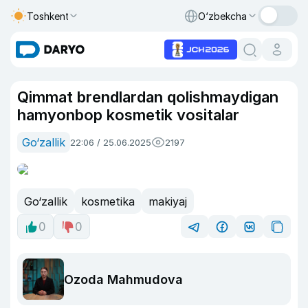
Toshkent
O‘zbekcha
Qimmat brendlardan qolishmaydigan
hamyonbop kosmetik vositalar
Go‘zallik
22:06 / 25.06.2025
2197
Go‘zallik
kosmetika
makiyaj
0
0
Ozoda Mahmudova