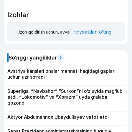
Izohlar
ro‘yxatdan o‘ting
Izoh qoldirish uchun, avval
So‘nggi yangiliklar
Avstriya kansleri onalar mehnati haqidagi gaplari
uchun uzr so‘radi
Superliga. “Navbahor” “Surxon”ni o‘z uyida mag‘lub
etdi, “Lokomotiv” va “Xorazm” uyda g‘alaba
qozondi
Aktyor Abdu­mannon Ubaydullayev vafot etdi
Senat Prezident administratsiyasining huquqiy