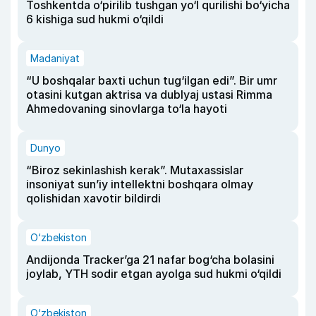
Toshkentda o‘pirilib tushgan yo‘l qurilishi bo‘yicha
6 kishiga sud hukmi o‘qildi
Madaniyat
“U boshqalar baxti uchun tug‘ilgan edi”. Bir umr
otasini kutgan aktrisa va dublyaj ustasi Rimma
Ahmedovaning sinovlarga to‘la hayoti
Dunyo
“Biroz sekinlashish kerak”. Mutaxassislar
insoniyat sun’iy intellektni boshqara olmay
qolishidan xavotir bildirdi
O‘zbekiston
Andijonda Tracker’ga 21 nafar bog‘cha bolasini
joylab, YTH sodir etgan ayolga sud hukmi o‘qildi
O‘zbekiston