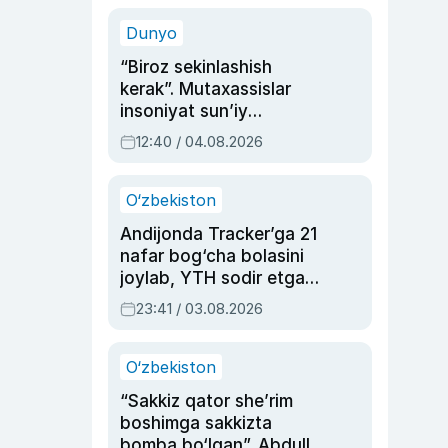
sinovlarga to‘la hayoti
Dunyo
“Biroz sekinlashish
kerak”. Mutaxassislar
insoniyat sun’iy
intellektni boshqara
12:40 / 04.08.2026
olmay qolishidan xavotir
bildirdi
O‘zbekiston
Andijonda Tracker’ga 21
nafar bog‘cha bolasini
joylab, YTH sodir etgan
ayolga sud hukmi o‘qildi
23:41 / 03.08.2026
O‘zbekiston
“Sakkiz qator she’rim
boshimga sakkizta
bomba bo‘lgan”. Abdulla