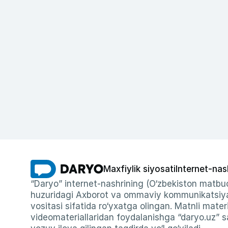
Maxfiylik siyosati
Internet-nas
“Daryo” internet-nashrining (O‘zbekiston matbuo
huzuridagi Axborot va ommaviy kommunikatsiyal
vositasi sifatida ro‘yxatga olingan. Matnli materi
videomateriallaridan foydalanishga “daryo.uz” sa