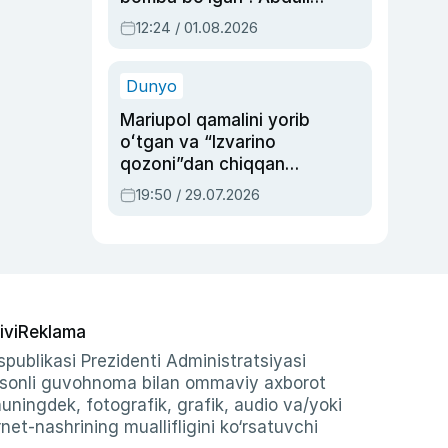
Oripovni siyosiy
12:24 / 01.08.2026
ayblovlardan asrab
qolgan voqea
Dunyo
Mariupol qamalini yorib
oʻtgan va “Izvarino
qozoni”dan chiqqan
qahramon — Ukraina
19:50 / 29.07.2026
armiyasi bosh
qoʻmondoni Drapatiy
haqida
ivi
Reklama
publikasi Prezidenti Administratsiyasi
-sonli guvohnoma bilan ommaviy axborot
shuningdek, fotografik, grafik, audio va/yoki
et-nashrining muallifligini ko‘rsatuvchi