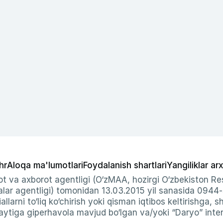
hr
Aloqa ma'lumotlari
Foydalanish shartlari
Yangiliklar arx
t va axborot agentligi (O‘zMAA, hozirgi O‘zbekiston Res
ar agentligi) tomonidan 13.03.2015 yil sanasida 0944
allarni to‘liq ko‘chirish yoki qisman iqtibos keltirishga, 
ytiga giperhavola mavjud bo‘lgan va/yoki “Daryo” intern