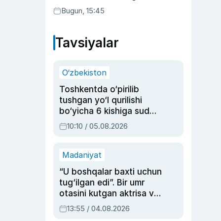
Bugun, 15:45
Tavsiyalar
O‘zbekiston
Toshkentda o‘pirilib
tushgan yo‘l qurilishi
bo‘yicha 6 kishiga sud
hukmi o‘qildi
10:10 / 05.08.2026
Madaniyat
“U boshqalar baxti uchun
tug‘ilgan edi”. Bir umr
otasini kutgan aktrisa va
dublyaj ustasi Rimma
13:55 / 04.08.2026
Ahmedovaning