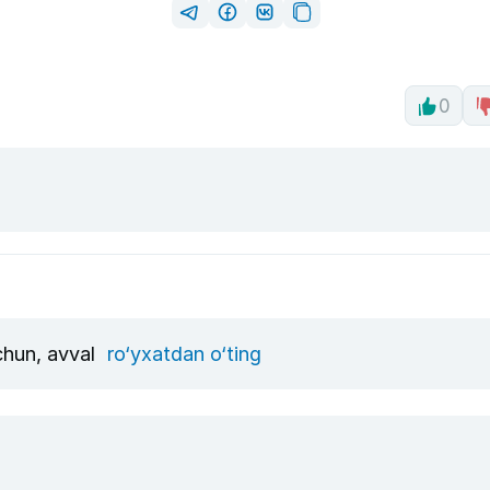
0
uchun, avval
ro‘yxatdan o‘ting