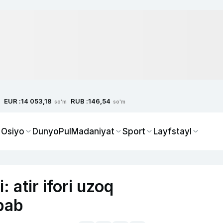
EUR :
RUB :
14 053,18
146,54
so'm
so'm
 Osiyo
Dunyo
Pul
Madaniyat
Sport
Layfstayl
 atir ifori uzoq
bab