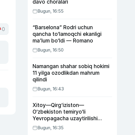
davo choralari
Bugun, 16:55
“Barselona” Rodri uchun
0
qancha to‘lamoqchi ekanligi
ma’lum bo‘ldi — Romano
Bugun, 16:50
Namangan shahar sobiq hokimi
11 yilga ozodlikdan mahrum
qilindi
Bugun, 16:43
Xitoy—Qirg‘iziston—
O‘zbekiston temiryo‘li
Yevropagacha uzaytirilishi
mumkin
Bugun, 16:35