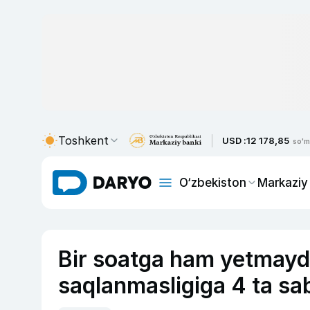
Toshkent
USD :
12 178,85
so'm
O‘zbekiston
Markaziy
Bir soatga ham yetmaydi:
saqlanmasligiga 4 ta sa