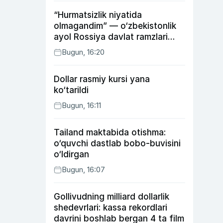
“Hurmatsizlik niyatida
olmagandim” — o‘zbekistonlik
ayol Rossiya davlat ramzlari
tushirilgan poyandoz haqida
Bugun, 16:20
Dollar rasmiy kursi yana
ko‘tarildi
Bugun, 16:11
Tailand maktabida otishma:
o‘quvchi dastlab bobo-buvisini
o‘ldirgan
Bugun, 16:07
Gollivudning milliard dollarlik
shedevrlari: kassa rekordlari
davrini boshlab bergan 4 ta film