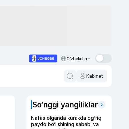
O‘zbekcha
Kabinet
So‘nggi yangiliklar
Nafas olganda kurakda og‘riq
paydo bo‘lishining sababi va