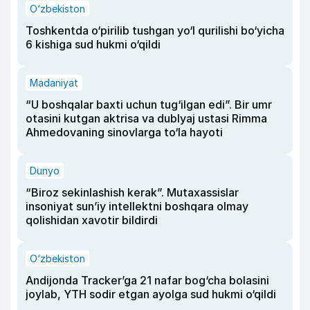
O‘zbekiston
Toshkentda o‘pirilib tushgan yo‘l qurilishi bo‘yicha
6 kishiga sud hukmi o‘qildi
Madaniyat
“U boshqalar baxti uchun tug‘ilgan edi”. Bir umr
otasini kutgan aktrisa va dublyaj ustasi Rimma
Ahmedovaning sinovlarga to‘la hayoti
Dunyo
“Biroz sekinlashish kerak”. Mutaxassislar
insoniyat sun’iy intellektni boshqara olmay
qolishidan xavotir bildirdi
O‘zbekiston
Andijonda Tracker’ga 21 nafar bog‘cha bolasini
joylab, YTH sodir etgan ayolga sud hukmi o‘qildi