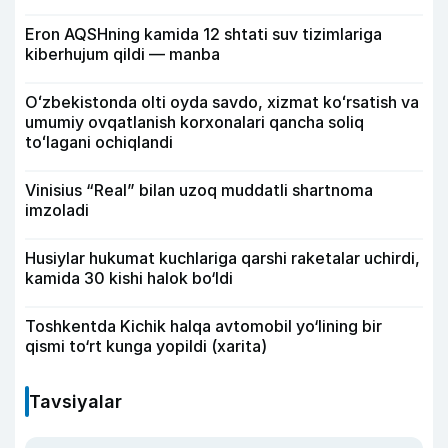
Eron AQSHning kamida 12 shtati suv tizimlariga
kiberhujum qildi — manba
Oʻzbekistonda olti oyda savdo, xizmat koʻrsatish va
umumiy ovqatlanish korxonalari qancha soliq
toʻlagani ochiqlandi
Vinisius “Real” bilan uzoq muddatli shartnoma
imzoladi
Husiylar hukumat kuchlariga qarshi raketalar uchirdi,
kamida 30 kishi halok bo‘ldi
Toshkentda Kichik halqa avtomobil yo‘lining bir
qismi to‘rt kunga yopildi (xarita)
Tavsiyalar