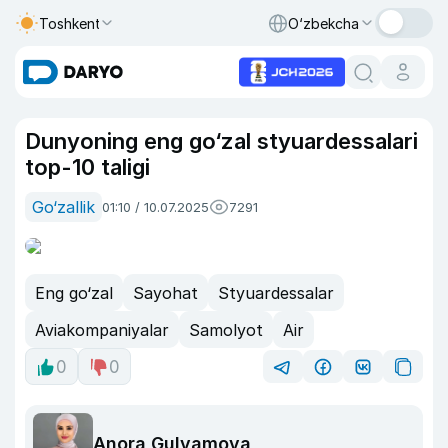
Toshkent
O‘zbekcha
Dunyoning eng go‘zal styuardessalari
top-10 taligi
Go‘zallik
01:10 / 10.07.2025
7291
Eng go‘zal
Sayohat
Styuardessalar
Aviakompaniyalar
Samolyot
Air
0
0
Anora Gulyamova