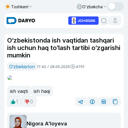
Toshkent
O‘zbekcha
O‘zbekistonda ish vaqtidan tashqari
ish uchun haq to‘lash tartibi o‘zgarishi
mumkin
O‘zbekiston
17:42 / 28.05.2025
4751
ish vaqti
ish haqi
1
0
Nigora A'loyeva