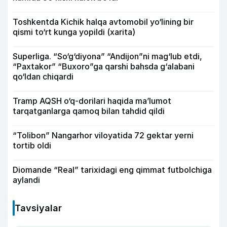
Toshkentda Kichik halqa avtomobil yo‘lining bir
qismi to‘rt kunga yopildi (xarita)
Superliga. “So‘g‘diyona” “Andijon”ni mag‘lub etdi,
“Paxtakor” “Buxoro”ga qarshi bahsda g‘alabani
qo‘ldan chiqardi
Tramp AQSH o‘q-dorilari haqida ma’lumot
tarqatganlarga qamoq bilan tahdid qildi
“Tolibon” Nangarhor viloyatida 72 gektar yerni
tortib oldi
Diomande “Real” tarixidagi eng qimmat futbolchiga
aylandi
Tavsiyalar