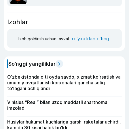
Izohlar
ro‘yxatdan o‘ting
Izoh qoldirish uchun, avval
So‘nggi yangiliklar
Oʻzbekistonda olti oyda savdo, xizmat koʻrsatish va
umumiy ovqatlanish korxonalari qancha soliq
toʻlagani ochiqlandi
Vinisius “Real” bilan uzoq muddatli shartnoma
imzoladi
Husiylar hukumat kuchlariga qarshi raketalar uchirdi,
kamida 30 kishi halok bo‘ldi