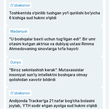
O‘zbekiston
Toshkentda o‘pirilib tushgan yo‘l qurilishi bo‘yicha
6 kishiga sud hukmi o‘qildi
Madaniyat
“U boshqalar baxti uchun tug‘ilgan edi”. Bir umr
otasini kutgan aktrisa va dublyaj ustasi Rimma
Ahmedovaning sinovlarga to‘la hayoti
Dunyo
“Biroz sekinlashish kerak”. Mutaxassislar
insoniyat sun’iy intellektni boshqara olmay
qolishidan xavotir bildirdi
O‘zbekiston
Andijonda Tracker’ga 21 nafar bog‘cha bolasini
joylab, YTH sodir etgan ayolga sud hukmi o‘qildi