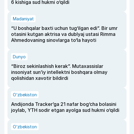
6 kishiga sud hukmi o‘qildi
Madaniyat
“U boshqalar baxti uchun tug‘ilgan edi”. Bir umr
otasini kutgan aktrisa va dublyaj ustasi Rimma
Ahmedovaning sinovlarga to‘la hayoti
Dunyo
“Biroz sekinlashish kerak”. Mutaxassislar
insoniyat sun’iy intellektni boshqara olmay
qolishidan xavotir bildirdi
O‘zbekiston
Andijonda Tracker’ga 21 nafar bog‘cha bolasini
joylab, YTH sodir etgan ayolga sud hukmi o‘qildi
O‘zbekiston