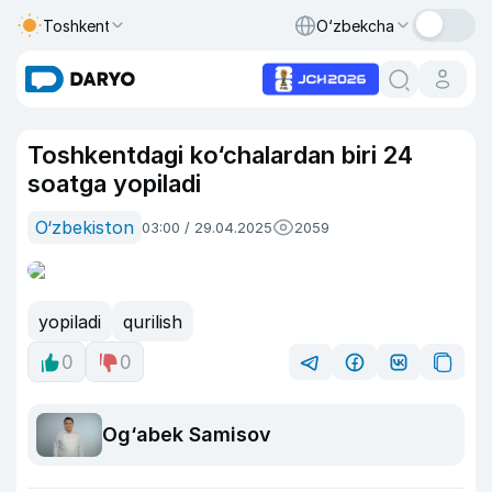
Toshkent
O‘zbekcha
Toshkentdagi ko‘chalardan biri 24
soatga yopiladi
O‘zbekiston
03:00 / 29.04.2025
2059
yopiladi
qurilish
0
0
Og‘abek Samisov