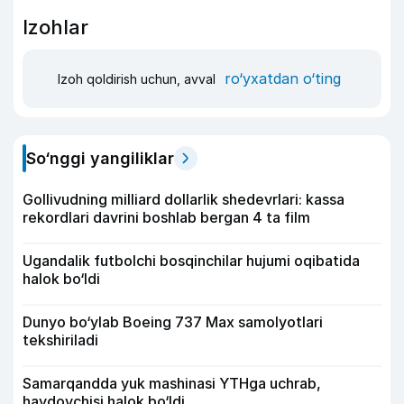
Izohlar
ro‘yxatdan o‘ting
Izoh qoldirish uchun, avval
So‘nggi yangiliklar
Gollivudning milliard dollarlik shedevrlari: kassa
rekordlari davrini boshlab bergan 4 ta film
Ugandalik futbolchi bosqinchilar hujumi oqibatida
halok bo‘ldi
Dunyo bo‘ylab Boeing 737 Max samolyotlari
tekshiriladi
Samarqandda yuk mashinasi YTHga uchrab,
haydovchisi halok bo‘ldi