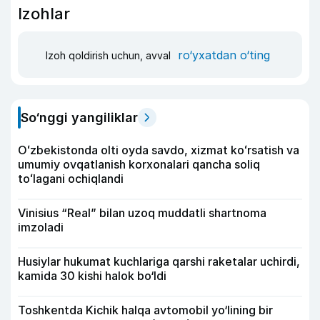
Izohlar
ro‘yxatdan o‘ting
Izoh qoldirish uchun, avval
So‘nggi yangiliklar
Oʻzbekistonda olti oyda savdo, xizmat koʻrsatish va
umumiy ovqatlanish korxonalari qancha soliq
toʻlagani ochiqlandi
Vinisius “Real” bilan uzoq muddatli shartnoma
imzoladi
Husiylar hukumat kuchlariga qarshi raketalar uchirdi,
kamida 30 kishi halok bo‘ldi
Toshkentda Kichik halqa avtomobil yo‘lining bir