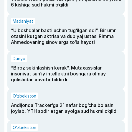
6 kishiga sud hukmi o‘qildi
Madaniyat
“U boshqalar baxti uchun tug‘ilgan edi”. Bir umr
otasini kutgan aktrisa va dublyaj ustasi Rimma
Ahmedovaning sinovlarga to‘la hayoti
Dunyo
“Biroz sekinlashish kerak”. Mutaxassislar
insoniyat sun’iy intellektni boshqara olmay
qolishidan xavotir bildirdi
O‘zbekiston
Andijonda Tracker’ga 21 nafar bog‘cha bolasini
joylab, YTH sodir etgan ayolga sud hukmi o‘qildi
O‘zbekiston