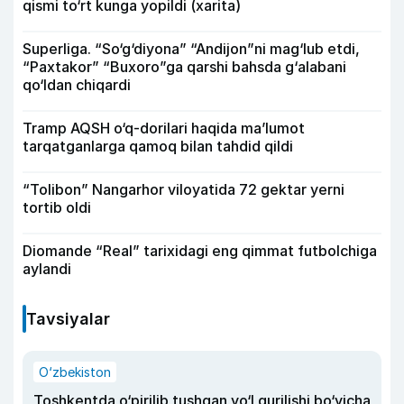
qismi to‘rt kunga yopildi (xarita)
Superliga. “So‘g‘diyona” “Andijon”ni mag‘lub etdi,
“Paxtakor” “Buxoro”ga qarshi bahsda g‘alabani
qo‘ldan chiqardi
Tramp AQSH o‘q-dorilari haqida ma’lumot
tarqatganlarga qamoq bilan tahdid qildi
“Tolibon” Nangarhor viloyatida 72 gektar yerni
tortib oldi
Diomande “Real” tarixidagi eng qimmat futbolchiga
aylandi
Tavsiyalar
O‘zbekiston
Toshkentda o‘pirilib tushgan yo‘l qurilishi bo‘yicha