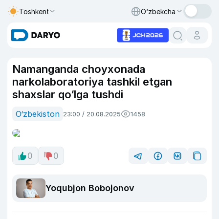
Toshkent
O‘zbekcha
Namanganda choyxonada
narkolaboratoriya tashkil etgan
shaxslar qo‘lga tushdi
O‘zbekiston
23:00 / 20.08.2025
1458
0
0
Yoqubjon Bobojonov