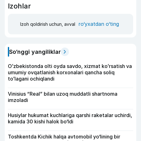
Izohlar
ro‘yxatdan o‘ting
Izoh qoldirish uchun, avval
So‘nggi yangiliklar
Oʻzbekistonda olti oyda savdo, xizmat koʻrsatish va
umumiy ovqatlanish korxonalari qancha soliq
toʻlagani ochiqlandi
Vinisius “Real” bilan uzoq muddatli shartnoma
imzoladi
Husiylar hukumat kuchlariga qarshi raketalar uchirdi,
kamida 30 kishi halok bo‘ldi
Toshkentda Kichik halqa avtomobil yo‘lining bir