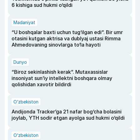
6 kishiga sud hukmi o‘qildi
Madaniyat
“U boshqalar baxti uchun tug‘ilgan edi”. Bir umr
otasini kutgan aktrisa va dublyaj ustasi Rimma
Ahmedovaning sinovlarga to‘la hayoti
Dunyo
“Biroz sekinlashish kerak”. Mutaxassislar
insoniyat sun’iy intellektni boshqara olmay
qolishidan xavotir bildirdi
O‘zbekiston
Andijonda Tracker’ga 21 nafar bog‘cha bolasini
joylab, YTH sodir etgan ayolga sud hukmi o‘qildi
O‘zbekiston