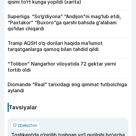
qismi to‘rt kunga yopildi (xarita)
Superliga. “So‘g‘diyona” “Andijon”ni mag‘lub etdi,
“Paxtakor” “Buxoro”ga qarshi bahsda g‘alabani
qo‘ldan chiqardi
Tramp AQSH o‘q-dorilari haqida ma’lumot
tarqatganlarga qamoq bilan tahdid qildi
“Tolibon” Nangarhor viloyatida 72 gektar yerni
tortib oldi
Diomande “Real” tarixidagi eng qimmat futbolchiga
aylandi
Tavsiyalar
O‘zbekiston
Toshkentda o‘pirilib tushgan yo‘l qurilishi bo‘yicha