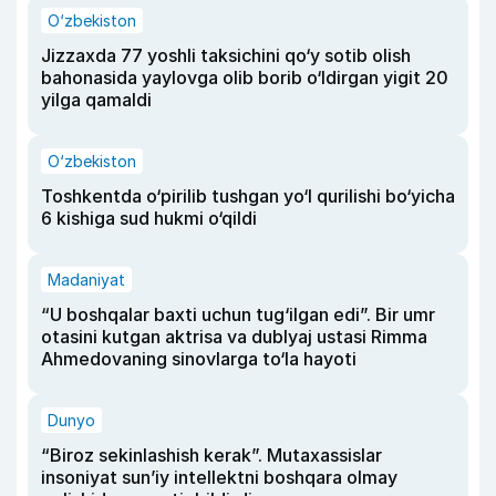
O‘zbekiston
Jizzaxda 77 yoshli taksichini qo‘y sotib olish
bahonasida yaylovga olib borib o‘ldirgan yigit 20
yilga qamaldi
O‘zbekiston
Toshkentda o‘pirilib tushgan yo‘l qurilishi bo‘yicha
6 kishiga sud hukmi o‘qildi
Madaniyat
“U boshqalar baxti uchun tug‘ilgan edi”. Bir umr
otasini kutgan aktrisa va dublyaj ustasi Rimma
Ahmedovaning sinovlarga to‘la hayoti
Dunyo
“Biroz sekinlashish kerak”. Mutaxassislar
insoniyat sun’iy intellektni boshqara olmay