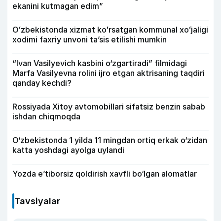
ekanini kutmagan edim”
Oʻzbekistonda xizmat koʻrsatgan kommunal xoʻjaligi
xodimi faxriy unvoni taʼsis etilishi mumkin
“Ivan Vasilyevich kasbini o‘zgartiradi” filmidagi
Marfa Vasilyevna rolini ijro etgan aktrisaning taqdiri
qanday kechdi?
Rossiyada Xitoy avtomobillari sifatsiz benzin sabab
ishdan chiqmoqda
O‘zbekistonda 1 yilda 11 mingdan ortiq erkak o‘zidan
katta yoshdagi ayolga uylandi
Yozda e’tiborsiz qoldirish xavfli bo‘lgan alomatlar
Tavsiyalar