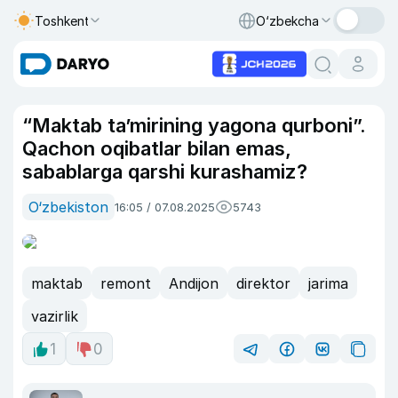
Toshkent
O‘zbekcha
“Maktab ta’mirining yagona qurboni”.
Qachon oqibatlar bilan emas,
sabablarga qarshi kurashamiz?
O‘zbekiston
16:05 / 07.08.2025
5743
maktab
remont
Andijon
direktor
jarima
vazirlik
1
0