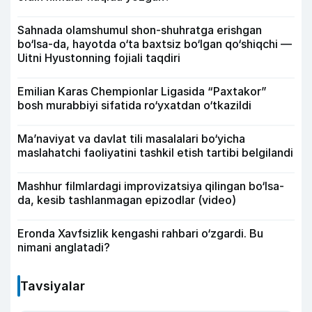
Sahnada olamshumul shon-shuhratga erishgan
bo‘lsa-da, hayotda o‘ta baxtsiz bo‘lgan qo‘shiqchi —
Uitni Hyustonning fojiali taqdiri
Emilian Karas Chempionlar Ligasida “Paxtakor”
bosh murabbiyi sifatida ro‘yxatdan o‘tkazildi
Ma’naviyat va davlat tili masalalari bo‘yicha
maslahatchi faoliyatini tashkil etish tartibi belgilandi
Mashhur filmlardagi improvizatsiya qilingan bo‘lsa-
da, kesib tashlanmagan epizodlar (video)
Eronda Xavfsizlik kengashi rahbari o‘zgardi. Bu
nimani anglatadi?
Tavsiyalar