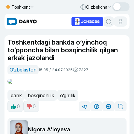
Toshkent
O‘zbekcha
Toshkentdagi bankda o‘yinchoq
to‘pponcha bilan bosqinchilik qilgan
erkak jazolandi
O‘zbekiston
15:05 / 24.07.2025
7327
bank
bosqinchilik
o‘g‘rilik
0
0
Nigora A'loyeva