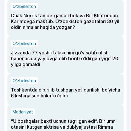
O‘zbekiston
Chak Norris tan bergan o‘zbek va Bill Klintondan
Karimovga maktub. O‘zbekiston gazetalari 30 yil
oldin nimalar haqida yozgan?
O‘zbekiston
Jizzaxda 77 yoshli taksichini qo‘y sotib olish
bahonasida yaylovga olib borib o‘ldirgan yigit 20
yilga qamaldi
O‘zbekiston
Toshkentda o‘pirilib tushgan yo‘l qurilishi bo‘yicha
6 kishiga sud hukmi o‘qildi
Madaniyat
“U boshqalar baxti uchun tug‘ilgan edi”. Bir umr
otasini kutgan aktrisa va dublyaj ustasi Rimma