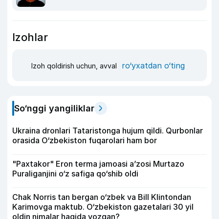
Izohlar
ro‘yxatdan o‘ting
Izoh qoldirish uchun, avval
So‘nggi yangiliklar
Ukraina dronlari Tataristonga hujum qildi. Qurbonlar
orasida O‘zbekiston fuqarolari ham bor
"Paxtakor" Eron terma jamoasi a’zosi Murtazo
Puraliganjini o‘z safiga qo‘shib oldi
Chak Norris tan bergan o‘zbek va Bill Klintondan
Karimovga maktub. O‘zbekiston gazetalari 30 yil
oldin nimalar haqida yozgan?