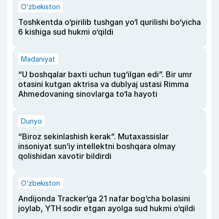
O‘zbekiston
Toshkentda o‘pirilib tushgan yo‘l qurilishi bo‘yicha
6 kishiga sud hukmi o‘qildi
Madaniyat
“U boshqalar baxti uchun tug‘ilgan edi”. Bir umr
otasini kutgan aktrisa va dublyaj ustasi Rimma
Ahmedovaning sinovlarga to‘la hayoti
Dunyo
“Biroz sekinlashish kerak”. Mutaxassislar
insoniyat sun’iy intellektni boshqara olmay
qolishidan xavotir bildirdi
O‘zbekiston
Andijonda Tracker’ga 21 nafar bog‘cha bolasini
joylab, YTH sodir etgan ayolga sud hukmi o‘qildi