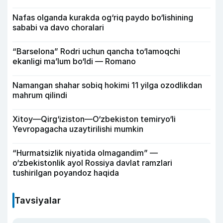
Nafas olganda kurakda og‘riq paydo bo‘lishining
sababi va davo choralari
“Barselona” Rodri uchun qancha to‘lamoqchi
ekanligi ma’lum bo‘ldi — Romano
Namangan shahar sobiq hokimi 11 yilga ozodlikdan
mahrum qilindi
Xitoy—Qirg‘iziston—O‘zbekiston temiryo‘li
Yevropagacha uzaytirilishi mumkin
“Hurmatsizlik niyatida olmagandim” —
o‘zbekistonlik ayol Rossiya davlat ramzlari
tushirilgan poyandoz haqida
Tavsiyalar