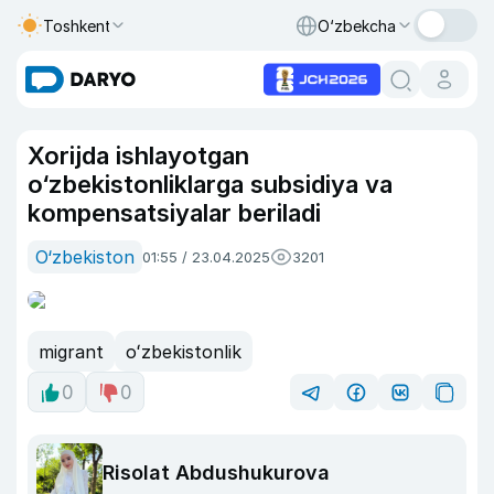
Toshkent
O‘zbekcha
Xorijda ishlayotgan
o‘zbekistonliklarga subsidiya va
kompensatsiyalar beriladi
O‘zbekiston
01:55 / 23.04.2025
3201
migrant
oʻzbekistonlik
0
0
Risolat Abdushukurova