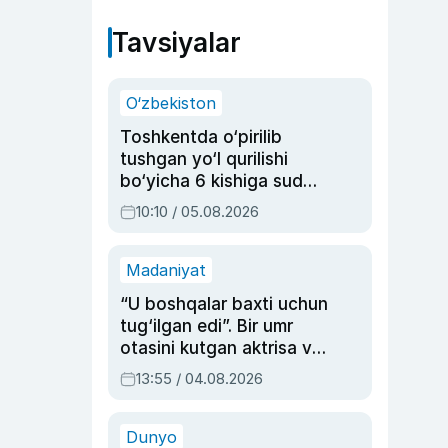
Tavsiyalar
O‘zbekiston
Toshkentda o‘pirilib
tushgan yo‘l qurilishi
bo‘yicha 6 kishiga sud
hukmi o‘qildi
10:10 / 05.08.2026
Madaniyat
“U boshqalar baxti uchun
tug‘ilgan edi”. Bir umr
otasini kutgan aktrisa va
dublyaj ustasi Rimma
13:55 / 04.08.2026
Ahmedovaning
sinovlarga to‘la hayoti
Dunyo