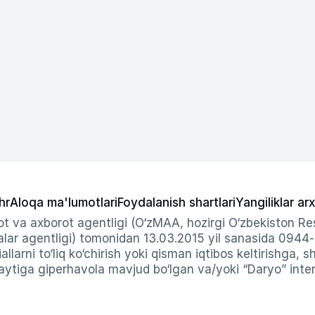
hr
Aloqa ma'lumotlari
Foydalanish shartlari
Yangiliklar arx
t va axborot agentligi (O‘zMAA, hozirgi O‘zbekiston Res
ar agentligi) tomonidan 13.03.2015 yil sanasida 0944
allarni to‘liq ko‘chirish yoki qisman iqtibos keltirishga, 
ytiga giperhavola mavjud bo‘lgan va/yoki “Daryo” intern