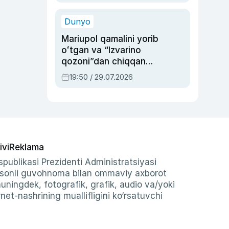
qolgan voqea
Dunyo
Mariupol qamalini yorib
oʻtgan va “Izvarino
qozoni”dan chiqqan
qahramon — Ukraina
19:50 / 29.07.2026
armiyasi bosh
qoʻmondoni Drapatiy
haqida
ivi
Reklama
publikasi Prezidenti Administratsiyasi
-sonli guvohnoma bilan ommaviy axborot
shuningdek, fotografik, grafik, audio va/yoki
et-nashrining muallifligini ko‘rsatuvchi