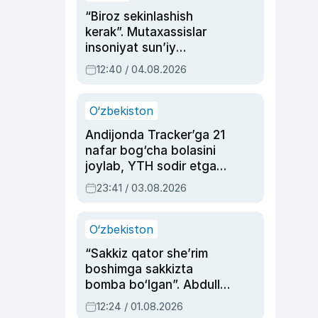
“Biroz sekinlashish
kerak”. Mutaxassislar
insoniyat sun’iy
intellektni boshqara
12:40 / 04.08.2026
olmay qolishidan xavotir
bildirdi
O‘zbekiston
Andijonda Tracker’ga 21
nafar bog‘cha bolasini
joylab, YTH sodir etgan
ayolga sud hukmi o‘qildi
23:41 / 03.08.2026
O‘zbekiston
“Sakkiz qator she’rim
boshimga sakkizta
bomba bo‘lgan”. Abdulla
Oripovni siyosiy
12:24 / 01.08.2026
ayblovlardan asrab