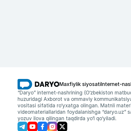
Maxfiylik siyosati
Internet-nas
“Daryo” internet-nashrining (O‘zbekiston matbuo
huzuridagi Axborot va ommaviy kommunikatsiyal
vositasi sifatida ro‘yxatga olingan. Matnli materi
videomateriallaridan foydalanishga “daryo.uz” sa
yozuv ilova qilingan taqdirda yo‘l qo‘yiladi.