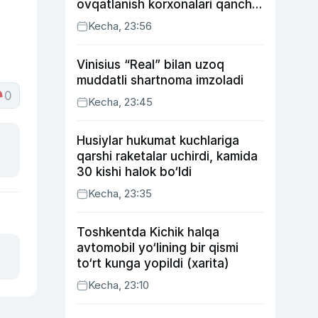
ovqatlanish korxonalari qancha
soliq toʻlagani ochiqlandi
Kecha, 23:56
Vinisius “Real” bilan uzoq
muddatli shartnoma imzoladi
0
Kecha, 23:45
Husiylar hukumat kuchlariga
qarshi raketalar uchirdi, kamida
30 kishi halok bo‘ldi
Kecha, 23:35
Toshkentda Kichik halqa
avtomobil yo‘lining bir qismi
to‘rt kunga yopildi (xarita)
Kecha, 23:10