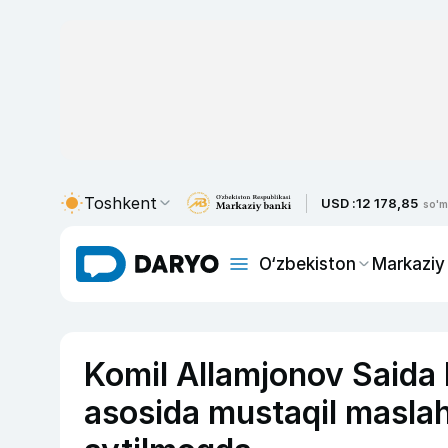
Toshkent
USD :
12 178,85
so'm
O‘zbekiston
Markaziy
Komil Allamjonov Saida 
asosida mustaqil maslaha