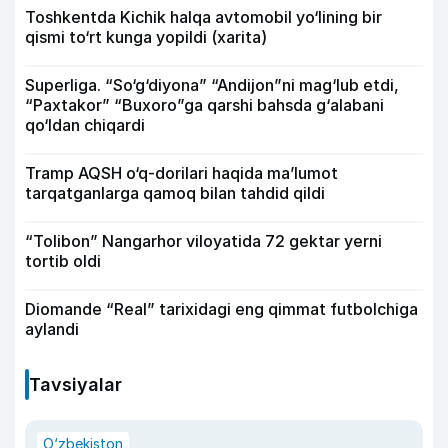
Toshkentda Kichik halqa avtomobil yo‘lining bir
qismi to‘rt kunga yopildi (xarita)
Superliga. “So‘g‘diyona” “Andijon”ni mag‘lub etdi,
“Paxtakor” “Buxoro”ga qarshi bahsda g‘alabani
qo‘ldan chiqardi
Tramp AQSH o‘q-dorilari haqida ma’lumot
tarqatganlarga qamoq bilan tahdid qildi
“Tolibon” Nangarhor viloyatida 72 gektar yerni
tortib oldi
Diomande “Real” tarixidagi eng qimmat futbolchiga
aylandi
Tavsiyalar
O‘zbekiston