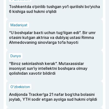
Toshkentda o‘pirilib tushgan yo‘l qurilishi bo‘yicha
6 kishiga sud hukmi o‘qildi
Madaniyat
“U boshqalar baxti uchun tug‘ilgan edi”. Bir umr
otasini kutgan aktrisa va dublyaj ustasi Rimma
Ahmedovaning sinovlarga to‘la hayoti
Dunyo
“Biroz sekinlashish kerak”. Mutaxassislar
insoniyat sun’iy intellektni boshqara olmay
qolishidan xavotir bildirdi
O‘zbekiston
Andijonda Tracker’ga 21 nafar bog‘cha bolasini
joylab, YTH sodir etgan ayolga sud hukmi o‘qildi