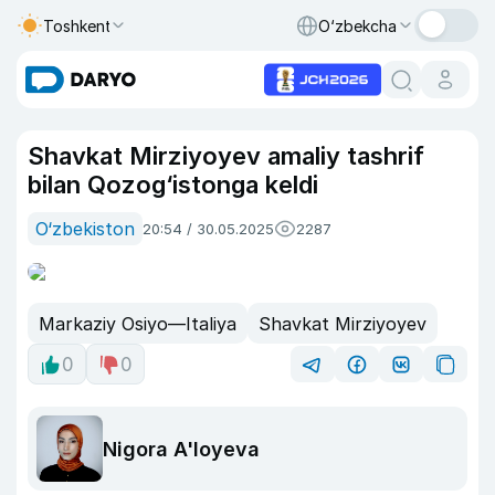
Toshkent
O‘zbekcha
Shavkat Mirziyoyev amaliy tashrif
bilan Qozog‘istonga keldi
O‘zbekiston
20:54 / 30.05.2025
2287
Markaziy Osiyo—Italiya
Shavkat Mirziyoyev
0
0
Nigora A'loyeva