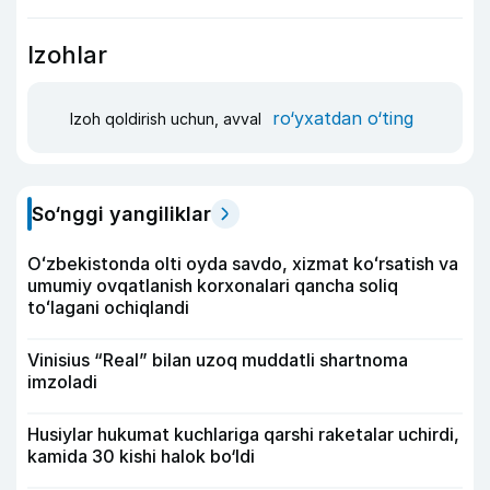
Izohlar
ro‘yxatdan o‘ting
Izoh qoldirish uchun, avval
So‘nggi yangiliklar
Oʻzbekistonda olti oyda savdo, xizmat koʻrsatish va
umumiy ovqatlanish korxonalari qancha soliq
toʻlagani ochiqlandi
Vinisius “Real” bilan uzoq muddatli shartnoma
imzoladi
Husiylar hukumat kuchlariga qarshi raketalar uchirdi,
kamida 30 kishi halok bo‘ldi