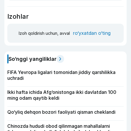
Izohlar
ro‘yxatdan o‘ting
Izoh qoldirish uchun, avval
So‘nggi yangiliklar
FIFA Yevropa ligalari tomonidan jiddiy qarshilikka
uchradi
Ikki hafta ichida Afg‘onistonga ikki davlatdan 100
ming odam qaytib keldi
Qo‘yliq dehqon bozori faoliyati qisman cheklandi
Chinozda hududi obod qilinmagan mahallalarni