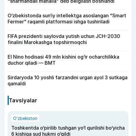
“sharmandali mahalla” deb belgilash boshlandi
O‘zbekistonda sun‘iy intellektga asoslangan “Smart
Fermer” raqamli platformasi ishga tushiriladi
FIFA prezidenti saylovda yutish uchun JCH-2030
finalini Marokashga topshirmoqchi
El Nino hodisasi 49 mln kishini og‘ir ocharchilikka
duchor qiladi — BMT
Sirdaryoda 10 yoshli farzandini urgan ayol 3 sutkaga
qamaldi
Tavsiyalar
O‘zbekiston
Toshkentda o‘pirilib tushgan yo‘l qurilishi bo‘yicha
6 kishiga sud hukmi o‘qildi