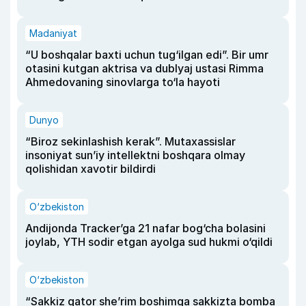
Madaniyat
“U boshqalar baxti uchun tug‘ilgan edi”. Bir umr
otasini kutgan aktrisa va dublyaj ustasi Rimma
Ahmedovaning sinovlarga to‘la hayoti
Dunyo
“Biroz sekinlashish kerak”. Mutaxassislar
insoniyat sun’iy intellektni boshqara olmay
qolishidan xavotir bildirdi
O‘zbekiston
Andijonda Tracker’ga 21 nafar bog‘cha bolasini
joylab, YTH sodir etgan ayolga sud hukmi o‘qildi
O‘zbekiston
“Sakkiz qator she’rim boshimga sakkizta bomba