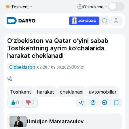
Toshkent
O‘zbekcha
O‘zbekiston va Qatar o‘yini sabab
Toshkentning ayrim ko‘chalarida
harakat cheklanadi
O‘zbekiston
02:20 / 09.06.2025
5121
Toshkent
harakat
cheklanadi
avtomobillar
0
0
Umidjon Mamarasulov