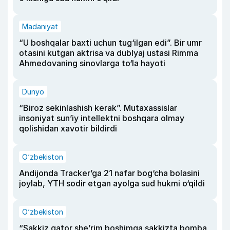
Madaniyat
“U boshqalar baxti uchun tug‘ilgan edi”. Bir umr
otasini kutgan aktrisa va dublyaj ustasi Rimma
Ahmedovaning sinovlarga to‘la hayoti
Dunyo
“Biroz sekinlashish kerak”. Mutaxassislar
insoniyat sun’iy intellektni boshqara olmay
qolishidan xavotir bildirdi
O‘zbekiston
Andijonda Tracker’ga 21 nafar bog‘cha bolasini
joylab, YTH sodir etgan ayolga sud hukmi o‘qildi
O‘zbekiston
“Sakkiz qator she’rim boshimga sakkizta bomba