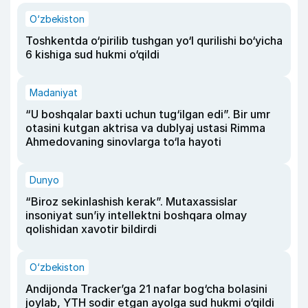
O‘zbekiston
Toshkentda o‘pirilib tushgan yo‘l qurilishi bo‘yicha
6 kishiga sud hukmi o‘qildi
Madaniyat
“U boshqalar baxti uchun tug‘ilgan edi”. Bir umr
otasini kutgan aktrisa va dublyaj ustasi Rimma
Ahmedovaning sinovlarga to‘la hayoti
Dunyo
“Biroz sekinlashish kerak”. Mutaxassislar
insoniyat sun’iy intellektni boshqara olmay
qolishidan xavotir bildirdi
O‘zbekiston
Andijonda Tracker’ga 21 nafar bog‘cha bolasini
joylab, YTH sodir etgan ayolga sud hukmi o‘qildi