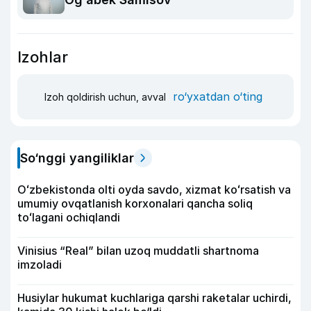
Izohlar
ro‘yxatdan o‘ting
Izoh qoldirish uchun, avval
So‘nggi yangiliklar
Oʻzbekistonda olti oyda savdo, xizmat koʻrsatish va
umumiy ovqatlanish korxonalari qancha soliq
toʻlagani ochiqlandi
Vinisius “Real” bilan uzoq muddatli shartnoma
imzoladi
Husiylar hukumat kuchlariga qarshi raketalar uchirdi,