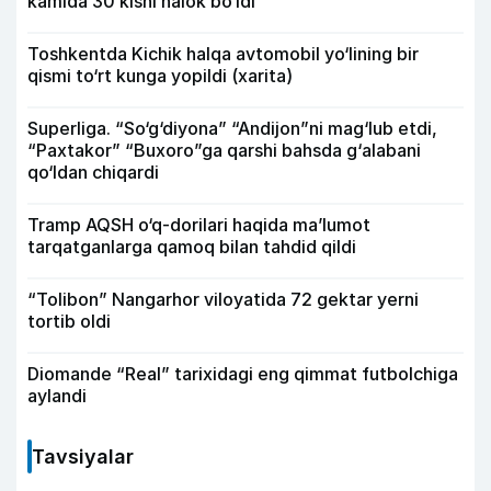
kamida 30 kishi halok bo‘ldi
Toshkentda Kichik halqa avtomobil yo‘lining bir
qismi to‘rt kunga yopildi (xarita)
Superliga. “So‘g‘diyona” “Andijon”ni mag‘lub etdi,
“Paxtakor” “Buxoro”ga qarshi bahsda g‘alabani
qo‘ldan chiqardi
Tramp AQSH o‘q-dorilari haqida ma’lumot
tarqatganlarga qamoq bilan tahdid qildi
“Tolibon” Nangarhor viloyatida 72 gektar yerni
tortib oldi
Diomande “Real” tarixidagi eng qimmat futbolchiga
aylandi
Tavsiyalar