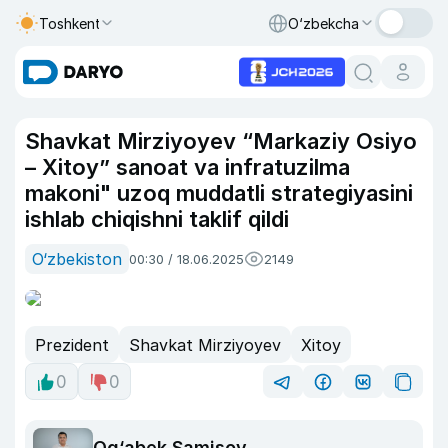
Toshkent
O‘zbekcha
Shavkat Mirziyoyev “Markaziy Osiyo
– Xitoy” sanoat va infratuzilma
makoni" uzoq muddatli strategiyasini
ishlab chiqishni taklif qildi
O‘zbekiston
00:30 / 18.06.2025
2149
Prezident
Shavkat Mirziyoyev
Xitoy
0
0
Og‘abek Samisov