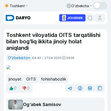
Toshkent
O‘zbekcha
Toshkent viloyatida OITS tarqatilishi
bilan bog‘liq ikkita jinoiy holat
aniqlandi
O‘zbekiston
04:40 / 27.04.2025
2936
jinoyat
OITS
fohishabozlik
0
0
Og‘abek Samisov