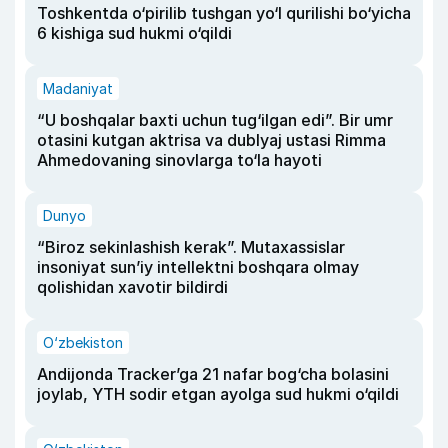
Toshkentda o‘pirilib tushgan yo‘l qurilishi bo‘yicha
6 kishiga sud hukmi o‘qildi
Madaniyat
“U boshqalar baxti uchun tug‘ilgan edi”. Bir umr
otasini kutgan aktrisa va dublyaj ustasi Rimma
Ahmedovaning sinovlarga to‘la hayoti
Dunyo
“Biroz sekinlashish kerak”. Mutaxassislar
insoniyat sun’iy intellektni boshqara olmay
qolishidan xavotir bildirdi
O‘zbekiston
Andijonda Tracker’ga 21 nafar bog‘cha bolasini
joylab, YTH sodir etgan ayolga sud hukmi o‘qildi