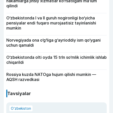
hakamlarga jinsiy xizmatlar ko‘rsatilgani ma’lum
qilindi
O‘zbekistonda I va II guruh nogironligi bo‘yicha
pensiyalar endi fuqaro murojaatisiz tayinlanishi
mumkin
Norvegiyada ona o‘g‘liga g‘ayrioddiy ism qo‘ygani
uchun qamaldi
O‘zbekistonda olti oyda 15 trln so‘mlik ichimlik ishlab
chiqarildi
Rossiya kuzda NATOga hujum qilishi mumkin —
AQSH razvedkasi
Tavsiyalar
O‘zbekiston