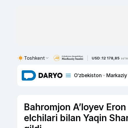
Toshkent
USD :
12 178,85
so'm
O‘zbekiston
Markaziy
Bahromjon Aʼloyev Eron 
elchilari bilan Yaqin S