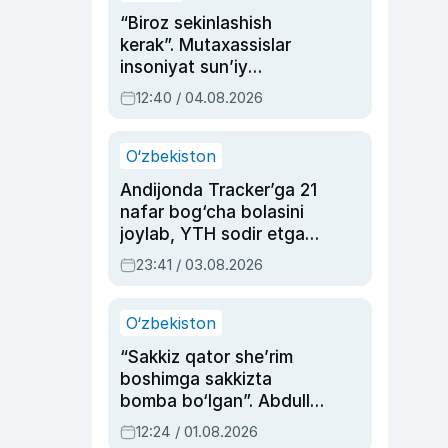
“Biroz sekinlashish
kerak”. Mutaxassislar
insoniyat sun’iy
intellektni boshqara
12:40 / 04.08.2026
olmay qolishidan xavotir
bildirdi
O‘zbekiston
Andijonda Tracker’ga 21
nafar bog‘cha bolasini
joylab, YTH sodir etgan
ayolga sud hukmi o‘qildi
23:41 / 03.08.2026
O‘zbekiston
“Sakkiz qator she’rim
boshimga sakkizta
bomba bo‘lgan”. Abdulla
Oripovni siyosiy
12:24 / 01.08.2026
ayblovlardan asrab