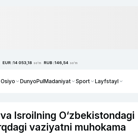
EUR :
RUB :
14 053,18
146,54
so'm
so'm
 Osiyo
Dunyo
Pul
Madaniyat
Sport
Layfstayl
va Isroilning O‘zbekistondagi
harqdagi vaziyatni muhokama