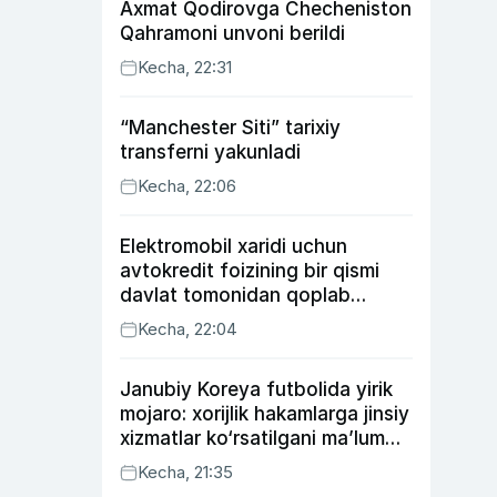
Axmat Qodirovga Checheniston
Qahramoni unvoni berildi
Kecha, 22:31
“Manchester Siti” tarixiy
transferni yakunladi
Kecha, 22:06
Elektromobil xaridi uchun
avtokredit foizining bir qismi
davlat tomonidan qoplab
berilishi mumkin
Kecha, 22:04
Janubiy Koreya futbolida yirik
mojaro: xorijlik hakamlarga jinsiy
xizmatlar ko‘rsatilgani ma’lum
qilindi
Kecha, 21:35