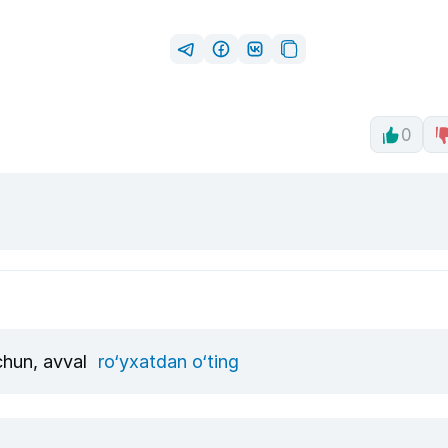
0
uchun, avval
ro‘yxatdan o‘ting