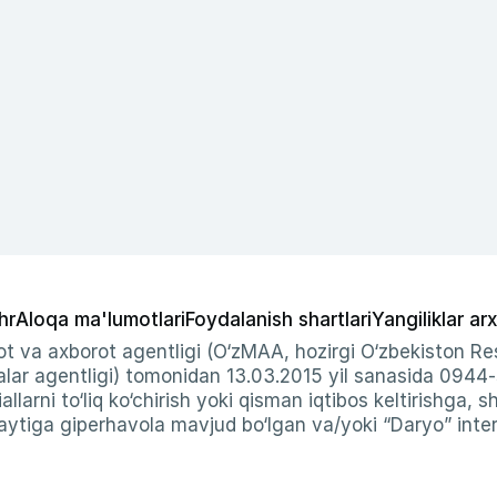
hr
Aloqa ma'lumotlari
Foydalanish shartlari
Yangiliklar arx
t va axborot agentligi (O‘zMAA, hozirgi O‘zbekiston Res
ar agentligi) tomonidan 13.03.2015 yil sanasida 0944
allarni to‘liq ko‘chirish yoki qisman iqtibos keltirishga, 
ytiga giperhavola mavjud bo‘lgan va/yoki “Daryo” intern