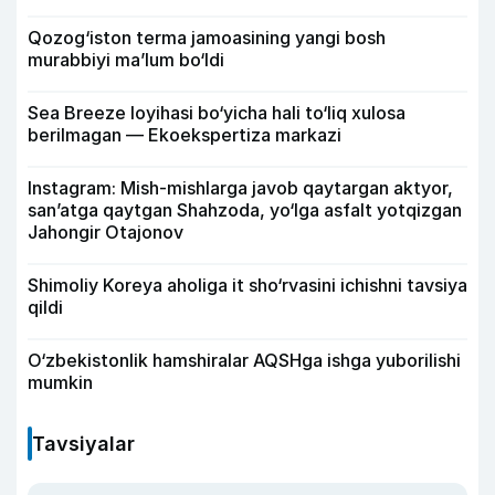
Qozog‘iston terma jamoasining yangi bosh
murabbiyi ma’lum bo‘ldi
Sea Breeze loyihasi bo‘yicha hali to‘liq xulosa
berilmagan — Ekoekspertiza markazi
Instagram: Mish-mishlarga javob qaytargan aktyor,
san’atga qaytgan Shahzoda, yo‘lga asfalt yotqizgan
Jahongir Otajonov
Shimoliy Koreya aholiga it sho‘rvasini ichishni tavsiya
qildi
O‘zbekistonlik hamshiralar AQSHga ishga yuborilishi
mumkin
Tavsiyalar