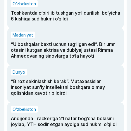
O‘zbekiston
Toshkentda o‘pirilib tushgan yo‘l qurilishi bo‘yicha
6 kishiga sud hukmi o‘qildi
Madaniyat
“U boshqalar baxti uchun tug‘ilgan edi”. Bir umr
otasini kutgan aktrisa va dublyaj ustasi Rimma
Ahmedovaning sinovlarga to‘la hayoti
Dunyo
“Biroz sekinlashish kerak”. Mutaxassislar
insoniyat sun’iy intellektni boshqara olmay
qolishidan xavotir bildirdi
O‘zbekiston
Andijonda Tracker’ga 21 nafar bog‘cha bolasini
joylab, YTH sodir etgan ayolga sud hukmi o‘qildi