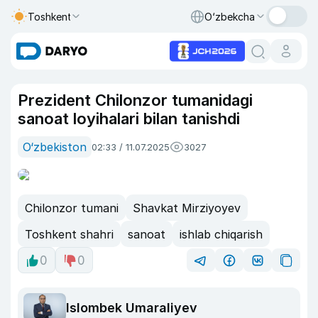
Toshkent
O‘zbekcha
Prezident Chilonzor tumanidagi
sanoat loyihalari bilan tanishdi
O‘zbekiston
02:33 / 11.07.2025
3027
Chilonzor tumani
Shavkat Mirziyoyev
Toshkent shahri
sanoat
ishlab chiqarish
0
0
Islombek Umaraliyev