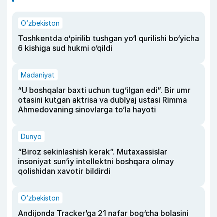
O‘zbekiston
Toshkentda o‘pirilib tushgan yo‘l qurilishi bo‘yicha
6 kishiga sud hukmi o‘qildi
Madaniyat
“U boshqalar baxti uchun tug‘ilgan edi”. Bir umr
otasini kutgan aktrisa va dublyaj ustasi Rimma
Ahmedovaning sinovlarga to‘la hayoti
Dunyo
“Biroz sekinlashish kerak”. Mutaxassislar
insoniyat sun’iy intellektni boshqara olmay
qolishidan xavotir bildirdi
O‘zbekiston
Andijonda Tracker’ga 21 nafar bog‘cha bolasini