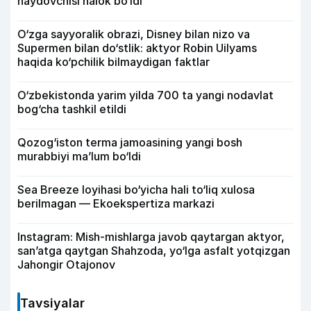
haydovchisi halok bo‘ldi
O‘zga sayyoralik obrazi, Disney bilan nizo va
Supermen bilan do‘stlik: aktyor Robin Uilyams
haqida ko‘pchilik bilmaydigan faktlar
O‘zbekistonda yarim yilda 700 ta yangi nodavlat
bog‘cha tashkil etildi
Qozog‘iston terma jamoasining yangi bosh
murabbiyi ma’lum bo‘ldi
Sea Breeze loyihasi bo‘yicha hali to‘liq xulosa
berilmagan — Ekoekspertiza markazi
Instagram: Mish-mishlarga javob qaytargan aktyor,
san’atga qaytgan Shahzoda, yo‘lga asfalt yotqizgan
Jahongir Otajonov
Tavsiyalar