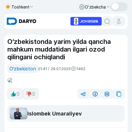
Toshkent
O‘zbekcha
O‘zbekistonda yarim yilda qancha
mahkum muddatidan ilgari ozod
qilingani ochiqlandi
O‘zbekiston
01:41 / 29.07.2025
1462
0
0
Islombek Umaraliyev