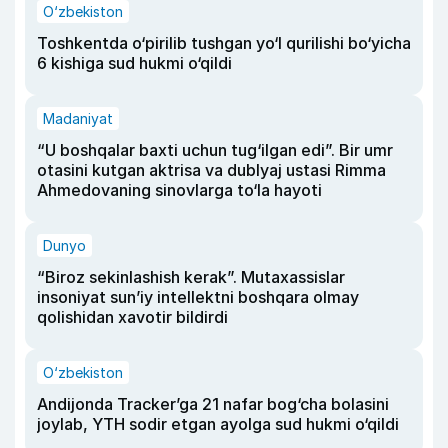
O‘zbekiston
Toshkentda o‘pirilib tushgan yo‘l qurilishi bo‘yicha
6 kishiga sud hukmi o‘qildi
Madaniyat
“U boshqalar baxti uchun tug‘ilgan edi”. Bir umr
otasini kutgan aktrisa va dublyaj ustasi Rimma
Ahmedovaning sinovlarga to‘la hayoti
Dunyo
“Biroz sekinlashish kerak”. Mutaxassislar
insoniyat sun’iy intellektni boshqara olmay
qolishidan xavotir bildirdi
O‘zbekiston
Andijonda Tracker’ga 21 nafar bog‘cha bolasini
joylab, YTH sodir etgan ayolga sud hukmi o‘qildi