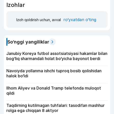
Izohlar
ro‘yxatdan o‘ting
Izoh qoldirish uchun, avval
So‘nggi yangiliklar
Janubiy Koreya futbol assotsiatsiyasi hakamlar bilan
bog‘liq sharmandali holat bo‘yicha bayonot berdi
Navoiyda yollanma ishchi tuproq bosib qolishidan
halok bo‘ldi
Ilhom Aliyev va Donald Tramp telefonda muloqot
qildi
Taqdirning kutilmagan tuhfalari: tasodifan mashhur
rolga ega chiqqan 8 aktyor