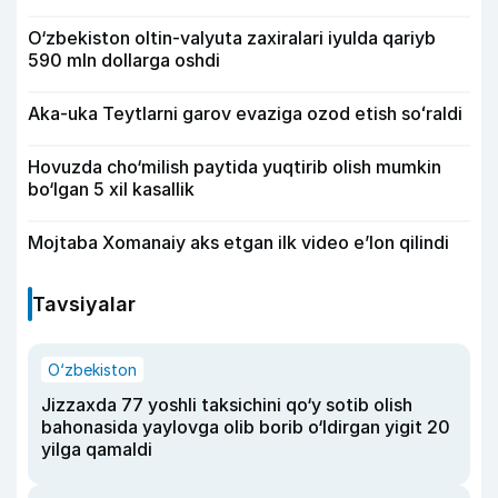
O‘zbekiston oltin-valyuta zaxiralari iyulda qariyb
590 mln dollarga oshdi
Aka-uka Teytlarni garov evaziga ozod etish soʻraldi
Hovuzda cho‘milish paytida yuqtirib olish mumkin
bo‘lgan 5 xil kasallik
Mojtaba Xomanaiy aks etgan ilk video e’lon qilindi
Tavsiyalar
O‘zbekiston
Jizzaxda 77 yoshli taksichini qo‘y sotib olish
bahonasida yaylovga olib borib o‘ldirgan yigit 20
yilga qamaldi