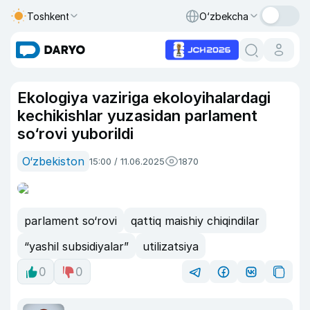
Toshkent
O‘zbekcha
Ekologiya vaziriga ekoloyihalardagi
kechikishlar yuzasidan parlament
so‘rovi yuborildi
O‘zbekiston
15:00 / 11.06.2025
1870
parlament so‘rovi
qattiq maishiy chiqindilar
“yashil subsidiyalar”
utilizatsiya
0
0