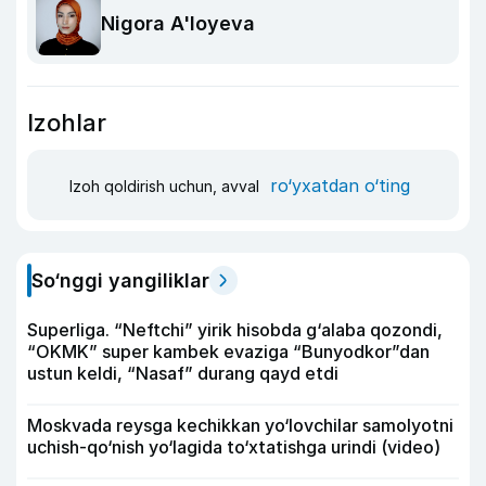
Nigora A'loyeva
Izohlar
ro‘yxatdan o‘ting
Izoh qoldirish uchun, avval
So‘nggi yangiliklar
Superliga. “Neftchi” yirik hisobda g‘alaba qozondi,
“OKMK” super kambek evaziga “Bunyodkor”dan
ustun keldi, “Nasaf” durang qayd etdi
Moskvada reysga kechikkan yo‘lovchilar samolyotni
uchish-qo‘nish yo‘lagida to‘xtatishga urindi (video)