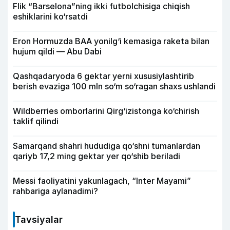
Flik “Barselona”ning ikki futbolchisiga chiqish
eshiklarini ko‘rsatdi
Eron Hormuzda BAA yonilg‘i kemasiga raketa bilan
hujum qildi — Abu Dabi
Qashqadaryoda 6 gektar yerni xususiylashtirib
berish evaziga 100 mln so‘m so‘ragan shaxs ushlandi
Wildberries omborlarini Qirg‘izistonga ko‘chirish
taklif qilindi
Samarqand shahri hududiga qo‘shni tumanlardan
qariyb 17,2 ming gektar yer qo‘shib beriladi
Messi faoliyatini yakunlagach, “Inter Mayami”
rahbariga aylanadimi?
Tavsiyalar