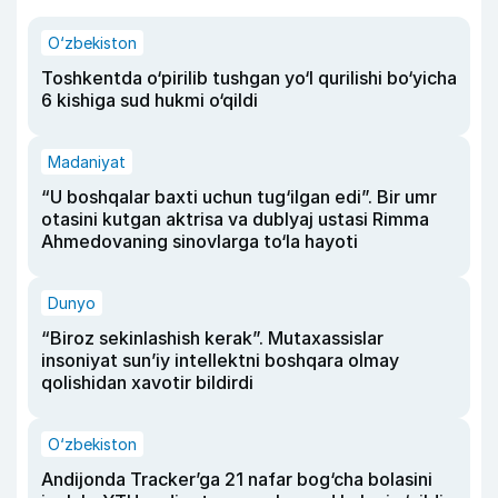
O‘zbekiston
Toshkentda o‘pirilib tushgan yo‘l qurilishi bo‘yicha
6 kishiga sud hukmi o‘qildi
Madaniyat
“U boshqalar baxti uchun tug‘ilgan edi”. Bir umr
otasini kutgan aktrisa va dublyaj ustasi Rimma
Ahmedovaning sinovlarga to‘la hayoti
Dunyo
“Biroz sekinlashish kerak”. Mutaxassislar
insoniyat sun’iy intellektni boshqara olmay
qolishidan xavotir bildirdi
O‘zbekiston
Andijonda Tracker’ga 21 nafar bog‘cha bolasini