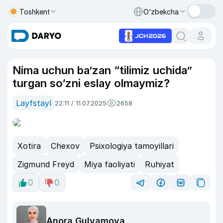
Toshkent
O‘zbekcha
Nima uchun ba’zan “tilimiz uchida”
turgan so‘zni eslay olmaymiz?
Layfstayl
22:11 / 11.07.2025
2658
Xotira
Chexov
Psixologiya tamoyillari
Zigmund Freyd
Miya faoliyati
Ruhiyat
0
0
Anora Gulyamova