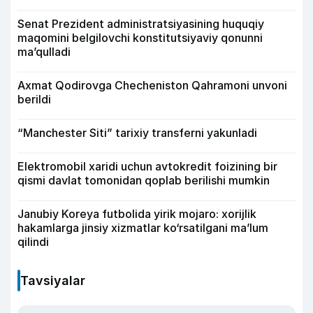
Senat Prezident administratsiyasining huquqiy
maqomini belgilovchi konstitutsiyaviy qonunni
ma’qulladi
Axmat Qodirovga Checheniston Qahramoni unvoni
berildi
“Manchester Siti” tarixiy transferni yakunladi
Elektromobil xaridi uchun avtokredit foizining bir
qismi davlat tomonidan qoplab berilishi mumkin
Janubiy Koreya futbolida yirik mojaro: xorijlik
hakamlarga jinsiy xizmatlar ko‘rsatilgani ma’lum
qilindi
Tavsiyalar