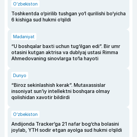
O‘zbekiston
Toshkentda o‘pirilib tushgan yo‘l qurilishi bo‘yicha
6 kishiga sud hukmi o‘qildi
Madaniyat
“U boshqalar baxti uchun tug‘ilgan edi”. Bir umr
otasini kutgan aktrisa va dublyaj ustasi Rimma
Ahmedovaning sinovlarga to‘la hayoti
Dunyo
“Biroz sekinlashish kerak”. Mutaxassislar
insoniyat sun’iy intellektni boshqara olmay
qolishidan xavotir bildirdi
O‘zbekiston
Andijonda Tracker’ga 21 nafar bog‘cha bolasini
joylab, YTH sodir etgan ayolga sud hukmi o‘qildi