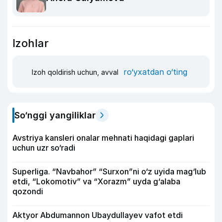
Izohlar
ro‘yxatdan o‘ting
Izoh qoldirish uchun, avval
So‘nggi yangiliklar
Avstriya kansleri onalar mehnati haqidagi gaplari
uchun uzr so‘radi
Superliga. “Navbahor” “Surxon”ni o‘z uyida mag‘lub
etdi, “Lokomotiv” va “Xorazm” uyda g‘alaba
qozondi
Aktyor Abdu­mannon Ubaydullayev vafot etdi