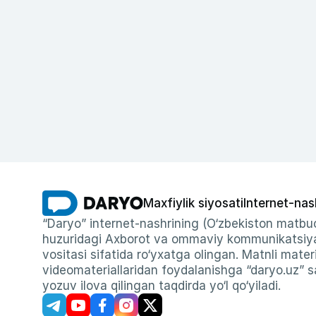
Maxfiylik siyosati
Internet-nas
“Daryo” internet-nashrining (O‘zbekiston matbuo
huzuridagi Axborot va ommaviy kommunikatsiyal
vositasi sifatida ro‘yxatga olingan. Matnli materi
videomateriallaridan foydalanishga “daryo.uz” sa
yozuv ilova qilingan taqdirda yo‘l qo‘yiladi.