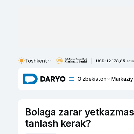
Toshkent
USD :
12 178,85
so'm
O‘zbekiston
Markaziy
Bolaga zarar yetkazmas
tanlash kerak?