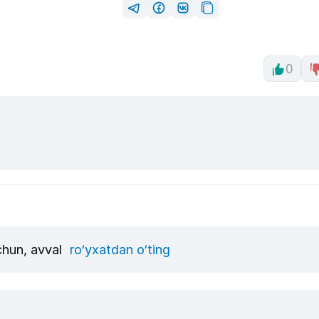
0
uchun, avval
ro‘yxatdan o‘ting