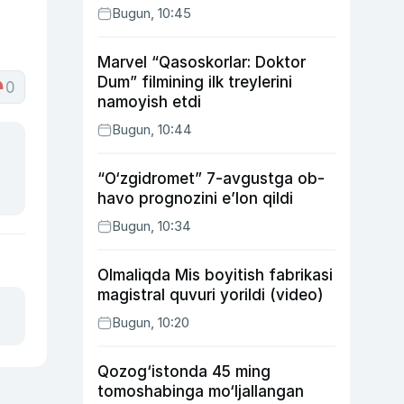
Bugun, 10:45
Marvel “Qasoskorlar: Doktor
Dum” filmining ilk treylerini
0
namoyish etdi
Bugun, 10:44
“O‘zgidromet” 7-avgustga ob-
havo prognozini e’lon qildi
Bugun, 10:34
Olmaliqda Mis boyitish fabrikasi
magistral quvuri yorildi (video)
Bugun, 10:20
Qozog‘istonda 45 ming
tomoshabinga mo‘ljallangan