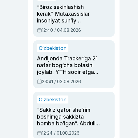
“Biroz sekinlashish
kerak”. Mutaxassislar
insoniyat sun’iy
intellektni boshqara
12:40 / 04.08.2026
olmay qolishidan xavotir
bildirdi
O‘zbekiston
Andijonda Tracker’ga 21
nafar bog‘cha bolasini
joylab, YTH sodir etgan
ayolga sud hukmi o‘qildi
23:41 / 03.08.2026
O‘zbekiston
“Sakkiz qator she’rim
boshimga sakkizta
bomba bo‘lgan”. Abdulla
Oripovni siyosiy
12:24 / 01.08.2026
ayblovlardan asrab