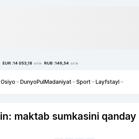
EUR :
RUB :
14 053,18
146,54
so'm
so'm
 Osiyo
Dunyo
Pul
Madaniyat
Sport
Layfstayl
in: maktab sumkasini qanday