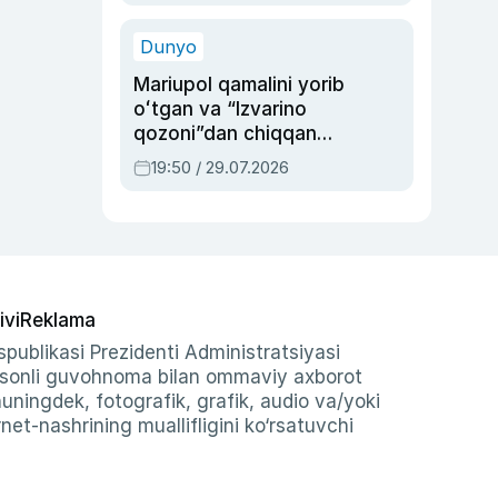
qolgan voqea
Dunyo
Mariupol qamalini yorib
oʻtgan va “Izvarino
qozoni”dan chiqqan
qahramon — Ukraina
19:50 / 29.07.2026
armiyasi bosh
qoʻmondoni Drapatiy
haqida
ivi
Reklama
publikasi Prezidenti Administratsiyasi
-sonli guvohnoma bilan ommaviy axborot
shuningdek, fotografik, grafik, audio va/yoki
et-nashrining muallifligini ko‘rsatuvchi