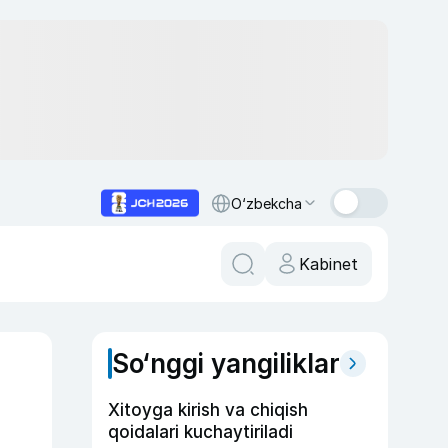
O‘zbekcha
Kabinet
So‘nggi yangiliklar
Xitoyga kirish va chiqish
qoidalari kuchaytiriladi