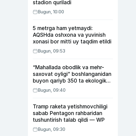
stadion quriladi
Bugun, 10:00
5 metrga ham yetmaydi:
AQSHda oshxona va yuvinish
xonasi bor mitti uy taqdim etildi
Bugun, 09:53
“Mahallada obodlik va mehr-
saxovat oyligi” boshlanganidan
buyon qariyb 350 ta ekologik
huquqbuzarlik aniqlandi
Bugun, 09:40
Tramp raketa yetishmovchiligi
sabab Pentagon rahbaridan
tushuntirish talab qildi — WP
Bugun, 09:30