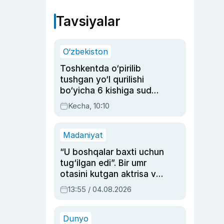
Tavsiyalar
O‘zbekiston
Toshkentda o‘pirilib
tushgan yo‘l qurilishi
bo‘yicha 6 kishiga sud
hukmi o‘qildi
Kecha, 10:10
Madaniyat
“U boshqalar baxti uchun
tug‘ilgan edi”. Bir umr
otasini kutgan aktrisa va
dublyaj ustasi Rimma
13:55 / 04.08.2026
Ahmedovaning
sinovlarga to‘la hayoti
Dunyo