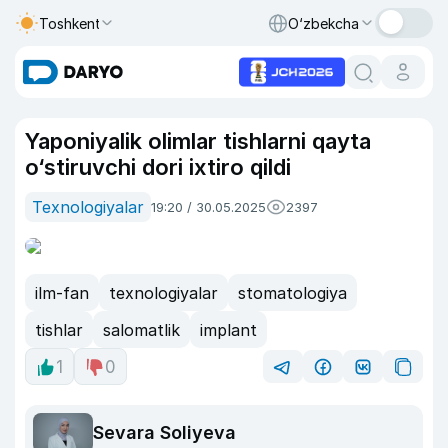
Toshkent
O‘zbekcha
Yaponiyalik olimlar tishlarni qayta
o‘stiruvchi dori ixtiro qildi
Texnologiyalar
19:20 / 30.05.2025
2397
ilm-fan
texnologiyalar
stomatologiya
tishlar
salomatlik
implant
1
0
Sevara Soliyeva