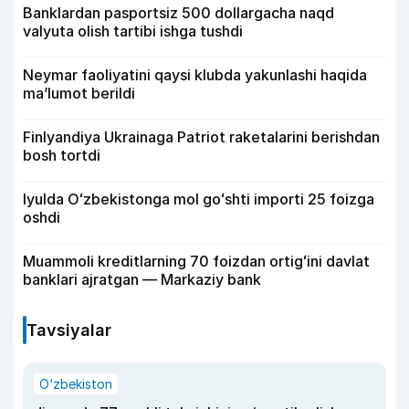
Banklardan pasportsiz 500 dollargacha naqd
valyuta olish tartibi ishga tushdi
Neymar faoliyatini qaysi klubda yakunlashi haqida
ma’lumot berildi
Finlyandiya Ukrainaga Patriot raketalarini berishdan
bosh tortdi
Iyulda Oʻzbekistonga mol goʻshti importi 25 foizga
oshdi
Muammoli kreditlarning 70 foizdan ortigʻini davlat
banklari ajratgan — Markaziy bank
Tavsiyalar
O‘zbekiston