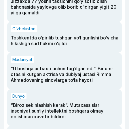
Jizzaxda 77 yoshli taksichini qo‘y sotib olish
bahonasida yaylovga olib borib o‘ldirgan yigit 20
yilga qamaldi
O‘zbekiston
Toshkentda o‘pirilib tushgan yo‘l qurilishi bo‘yicha
6 kishiga sud hukmi o‘qildi
Madaniyat
“U boshqalar baxti uchun tug‘ilgan edi”. Bir umr
otasini kutgan aktrisa va dublyaj ustasi Rimma
Ahmedovaning sinovlarga to‘la hayoti
Dunyo
“Biroz sekinlashish kerak”. Mutaxassislar
insoniyat sun’iy intellektni boshqara olmay
qolishidan xavotir bildirdi