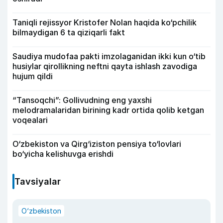
Taniqli rejissyor Kristofer Nolan haqida ko‘pchilik
bilmaydigan 6 ta qiziqarli fakt
Saudiya mudofaa pakti imzolaganidan ikki kun o‘tib
husiylar qirollikning neftni qayta ishlash zavodiga
hujum qildi
“Tansoqchi”: Gollivudning eng yaxshi
melodramalaridan birining kadr ortida qolib ketgan
voqealari
O‘zbekiston va Qirg‘iziston pensiya to‘lovlari
bo‘yicha kelishuvga erishdi
Tavsiyalar
O‘zbekiston