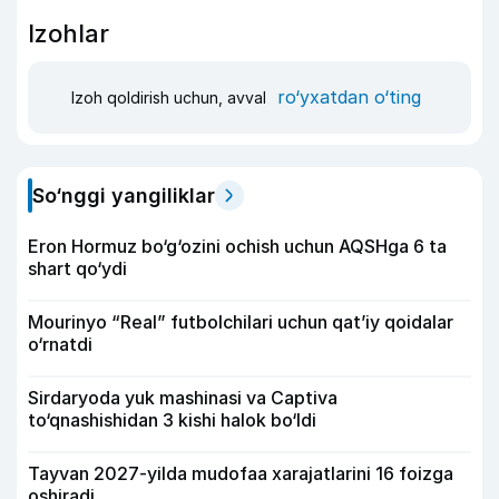
Izohlar
ro‘yxatdan o‘ting
Izoh qoldirish uchun, avval
So‘nggi yangiliklar
Eron Hormuz bo‘g‘ozini ochish uchun AQSHga 6 ta
shart qo‘ydi
Mourinyo “Real” futbolchilari uchun qat’iy qoidalar
o‘rnatdi
Sirdaryoda yuk mashinasi va Captiva
to‘qnashishidan 3 kishi halok bo‘ldi
Tayvan 2027-yilda mudofaa xarajatlarini 16 foizga
oshiradi