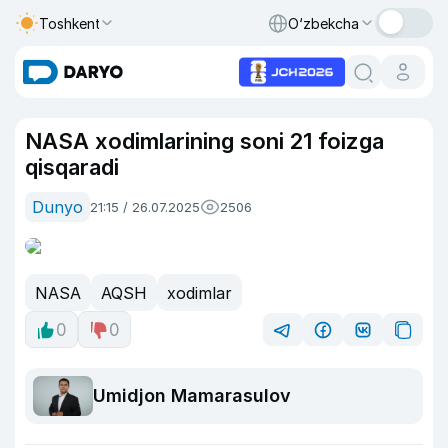
Toshkent
O‘zbekcha
NASA xodimlarining soni 21 foizga
qisqaradi
Dunyo
21:15 / 26.07.2025
2506
NASA
AQSH
xodimlar
0
0
Umidjon Mamarasulov