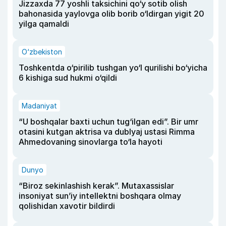
Jizzaxda 77 yoshli taksichini qo‘y sotib olish
bahonasida yaylovga olib borib o‘ldirgan yigit 20
yilga qamaldi
O‘zbekiston
Toshkentda o‘pirilib tushgan yo‘l qurilishi bo‘yicha
6 kishiga sud hukmi o‘qildi
Madaniyat
“U boshqalar baxti uchun tug‘ilgan edi”. Bir umr
otasini kutgan aktrisa va dublyaj ustasi Rimma
Ahmedovaning sinovlarga to‘la hayoti
Dunyo
“Biroz sekinlashish kerak”. Mutaxassislar
insoniyat sun’iy intellektni boshqara olmay
qolishidan xavotir bildirdi