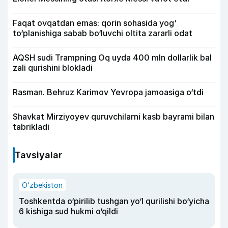
Faqat ovqatdan emas: qorin sohasida yog‘
to‘planishiga sabab bo‘luvchi oltita zararli odat
AQSH sudi Trampning Oq uyda 400 mln dollarlik bal
zali qurishini blokladi
Rasman. Behruz Karimov Yevropa jamoasiga o‘tdi
Shavkat Mirziyoyev quruvchilarni kasb bayrami bilan
tabrikladi
Tavsiyalar
O‘zbekiston
Toshkentda o‘pirilib tushgan yo‘l qurilishi bo‘yicha
6 kishiga sud hukmi o‘qildi