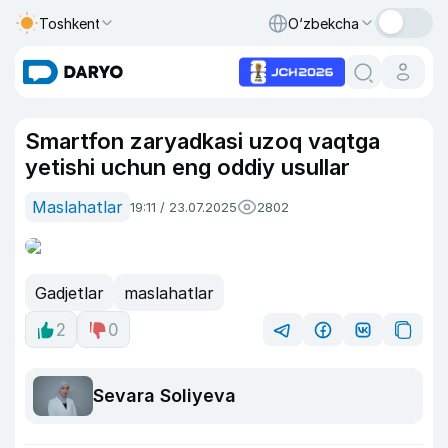
Toshkent
O‘zbekcha
Smartfon zaryadkasi uzoq vaqtga
yetishi uchun eng oddiy usullar
Maslahatlar
19:11 / 23.07.2025
2802
Gadjetlar
maslahatlar
2
0
Sevara Soliyeva