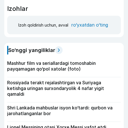
Izohlar
ro‘yxatdan o‘ting
Izoh qoldirish uchun, avval
So‘nggi yangiliklar
Mashhur film va seriallardagi tomoshabin
payqamagan qo‘pol xatolar (foto)
Rossiyada terakt rejalashtirgan va Suriyaga
ketishga uringan surxondaryolik 4 nafar yigit
qamaldi
Shri Lankada mahbuslar isyon ko‘tardi: qurbon va
jarohatlanganlar bor
Lionel Messining otasi Xorxe Messi vafot etdi