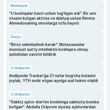
Madaniyat
“U boshqalar baxti uchun tug‘ilgan edi”. Bir umr
otasini kutgan aktrisa va dublyaj ustasi Rimma
Ahmedovaning sinovlarga to‘la hayoti
Dunyo
“Biroz sekinlashish kerak”. Mutaxassislar
insoniyat sun’iy intellektni boshqara olmay
qolishidan xavotir bildirdi
O‘zbekiston
Andijonda Tracker’ga 21 nafar bog‘cha bolasini
joylab, YTH sodir etgan ayolga sud hukmi o‘qildi
O‘zbekiston
“Sakkiz qator she’rim boshimga sakkizta bomba
bo‘lgan”. Abdulla Oripovni siyosiy ayblovlardan