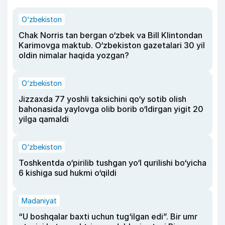
O‘zbekiston
Chak Norris tan bergan o‘zbek va Bill Klintondan
Karimovga maktub. O‘zbekiston gazetalari 30 yil
oldin nimalar haqida yozgan?
O‘zbekiston
Jizzaxda 77 yoshli taksichini qo‘y sotib olish
bahonasida yaylovga olib borib o‘ldirgan yigit 20
yilga qamaldi
O‘zbekiston
Toshkentda o‘pirilib tushgan yo‘l qurilishi bo‘yicha
6 kishiga sud hukmi o‘qildi
Madaniyat
“U boshqalar baxti uchun tug‘ilgan edi”. Bir umr