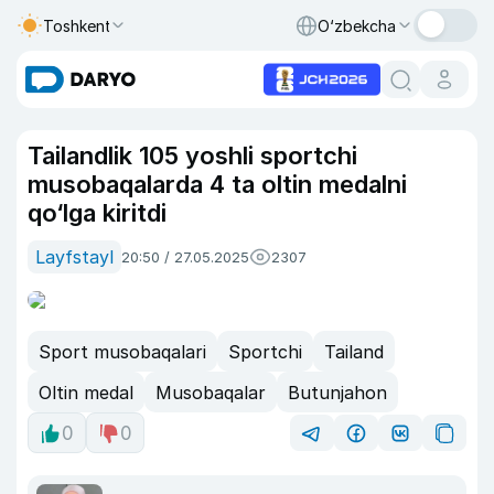
Toshkent
O‘zbekcha
Tailandlik 105 yoshli sportchi
musobaqalarda 4 ta oltin medalni
qo‘lga kiritdi
Layfstayl
20:50 / 27.05.2025
2307
Sport musobaqalari
Sportchi
Tailand
Oltin medal
Musobaqalar
Butunjahon
0
0