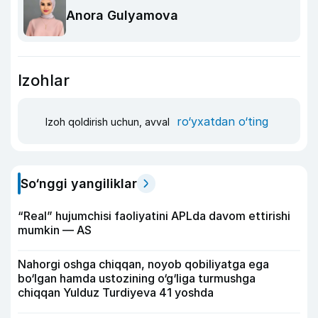
Anora Gulyamova
Izohlar
ro‘yxatdan o‘ting
Izoh qoldirish uchun, avval
So‘nggi yangiliklar
“Real” hujumchisi faoliyatini APLda davom ettirishi
mumkin — AS
Nahorgi oshga chiqqan, noyob qobiliyatga ega
bo‘lgan hamda ustozining o‘g‘liga turmushga
chiqqan Yulduz Turdiyeva 41 yoshda