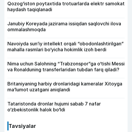
Qozog‘iston poytaxtida trotuarlarda elektr samokat
haydash taqiqlanadi
Janubiy Koreyada jazirama issiqdan saqlovchi ilova
ommalashmoqda
Navoiyda sun’iy intellekt orqali “obodonlashtirilgan”
mahalla rasmlari bo‘yicha hokimlik izoh berdi
Nima uchun Salohning “Trabzonspor”ga o‘tishi Messi
va Ronalduning transferlaridan tubdan farq qiladi?
Britaniyaning harbiy dronlaridagi kameralar Xitoyga
ma’lumot uzatgani aniqlandi
Tataristonda dronlar hujumi sabab 7 nafar
o‘zbekistonlik halok bo‘ldi
Tavsiyalar