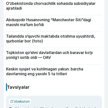
O‘zbekistonda chorvachilik sohasida subsidiyalar
ajratiladi
Abduqodir Husanovning “Manchester Siti”dagi
maoshi ma’lum bo‘ldi
Tailandda o‘quvchi maktabda otishma uyushtirdi,
qurbonlar bor (foto)
Tojikiston qo‘shni davlatlardan uch baravar ko‘p
yonilg‘i sotib oldi — OAV
Keskin syujet va kutilmagan yakun: barcha
davrlarning eng yaxshi 5 ta trilleri
Tavsiyalar
O‘zbekiston