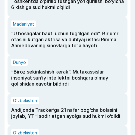
Toshkentda o‘pirilib tushgan yo‘l qurilishi bo‘yicha
6 kishiga sud hukmi o‘qildi
Madaniyat
“U boshqalar baxti uchun tug‘ilgan edi”. Bir umr
otasini kutgan aktrisa va dublyaj ustasi Rimma
Ahmedovaning sinovlarga to‘la hayoti
Dunyo
“Biroz sekinlashish kerak”. Mutaxassislar
insoniyat sun’iy intellektni boshqara olmay
qolishidan xavotir bildirdi
O‘zbekiston
Andijonda Tracker’ga 21 nafar bog‘cha bolasini
joylab, YTH sodir etgan ayolga sud hukmi o‘qildi
O‘zbekiston