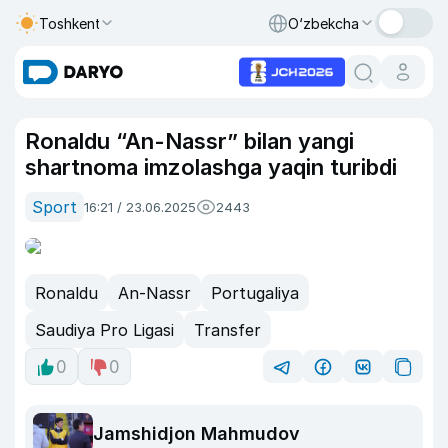
Toshkent
O‘zbekcha
Ronaldu “An-Nassr” bilan yangi
shartnoma imzolashga yaqin turibdi
Sport
16:21 / 23.06.2025
2443
Ronaldu
An-Nassr
Portugaliya
Saudiya Pro Ligasi
Transfer
0
0
Jamshidjon Mahmudov