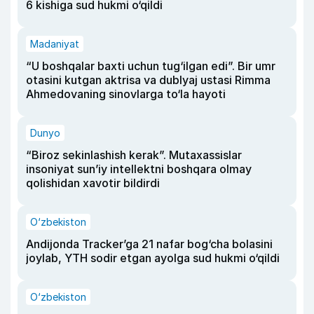
6 kishiga sud hukmi o‘qildi
Madaniyat
“U boshqalar baxti uchun tug‘ilgan edi”. Bir umr
otasini kutgan aktrisa va dublyaj ustasi Rimma
Ahmedovaning sinovlarga to‘la hayoti
Dunyo
“Biroz sekinlashish kerak”. Mutaxassislar
insoniyat sun’iy intellektni boshqara olmay
qolishidan xavotir bildirdi
O‘zbekiston
Andijonda Tracker’ga 21 nafar bog‘cha bolasini
joylab, YTH sodir etgan ayolga sud hukmi o‘qildi
O‘zbekiston