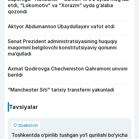
etdi, “Lokomotiv” va “Xorazm” uyda g‘alaba
qozondi
Aktyor Abdu­mannon Ubaydullayev vafot etdi
Senat Prezident administratsiyasining huquqiy
maqomini belgilovchi konstitutsiyaviy qonunni
ma’qulladi
Axmat Qodirovga Checheniston Qahramoni unvoni
berildi
“Manchester Siti” tarixiy transferni yakunladi
Tavsiyalar
O‘zbekiston
Toshkentda o‘pirilib tushgan yo‘l qurilishi bo‘yicha