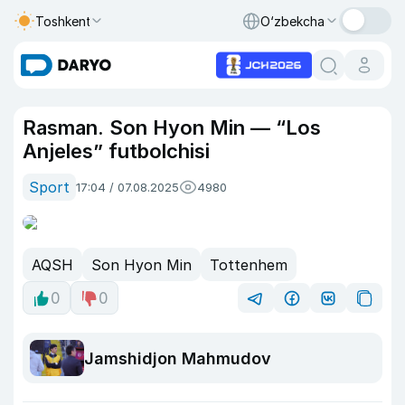
Toshkent
O‘zbekcha
Rasman. Son Hyon Min — “Los
Anjeles” futbolchisi
Sport
17:04 / 07.08.2025
4980
AQSH
Son Hyon Min
Tottenhem
0
0
Jamshidjon Mahmudov