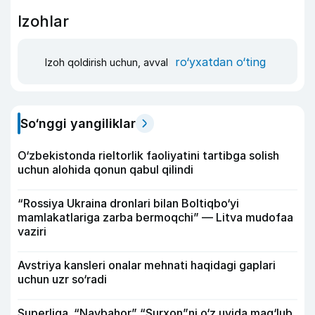
Izohlar
ro‘yxatdan o‘ting
Izoh qoldirish uchun, avval
So‘nggi yangiliklar
O‘zbekistonda rieltorlik faoliyatini tartibga solish
uchun alohida qonun qabul qilindi
“Rossiya Ukraina dronlari bilan Boltiqbo‘yi
mamlakatlariga zarba bermoqchi” — Litva mudofaa
vaziri
Avstriya kansleri onalar mehnati haqidagi gaplari
uchun uzr so‘radi
Superliga. “Navbahor” “Surxon”ni o‘z uyida mag‘lub