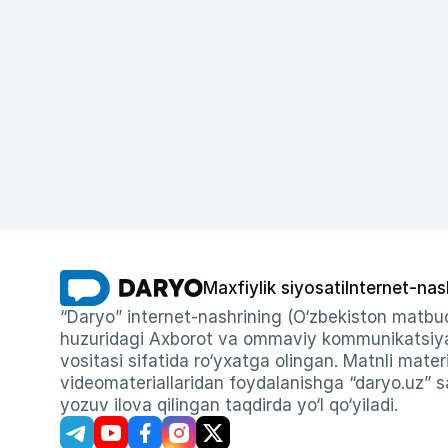
Maxfiylik siyosati
Internet-nas
“Daryo” internet-nashrining (O‘zbekiston matbuo
huzuridagi Axborot va ommaviy kommunikatsiyal
vositasi sifatida ro‘yxatga olingan. Matnli materi
videomateriallaridan foydalanishga “daryo.uz” sa
yozuv ilova qilingan taqdirda yo‘l qo‘yiladi.