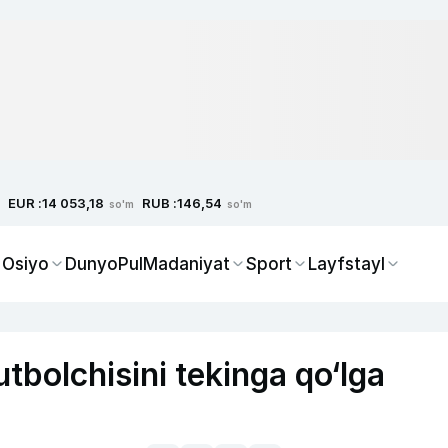
EUR :
RUB :
14 053,18
146,54
so'm
so'm
 Osiyo
Dunyo
Pul
Madaniyat
Sport
Layfstayl
tbolchisini tekinga qo‘lga