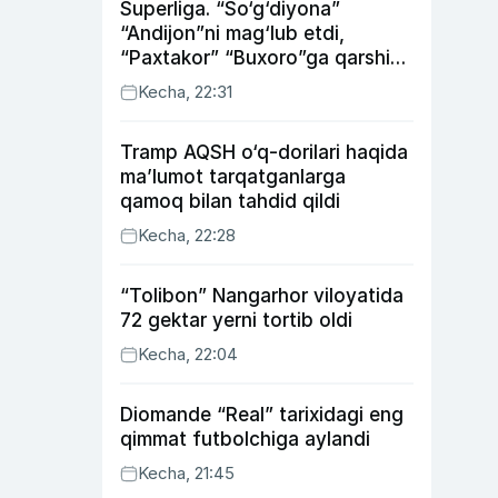
Superliga. “So‘g‘diyona”
“Andijon”ni mag‘lub etdi,
“Paxtakor” “Buxoro”ga qarshi
bahsda g‘alabani qo‘ldan
Kecha, 22:31
chiqardi
Tramp AQSH o‘q-dorilari haqida
ma’lumot tarqatganlarga
qamoq bilan tahdid qildi
Kecha, 22:28
“Tolibon” Nangarhor viloyatida
72 gektar yerni tortib oldi
Kecha, 22:04
Diomande “Real” tarixidagi eng
qimmat futbolchiga aylandi
Kecha, 21:45