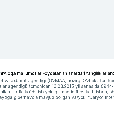
hr
Aloqa ma'lumotlari
Foydalanish shartlari
Yangiliklar arx
t va axborot agentligi (O‘zMAA, hozirgi O‘zbekiston Res
ar agentligi) tomonidan 13.03.2015 yil sanasida 0944
allarni to‘liq ko‘chirish yoki qisman iqtibos keltirishga, 
ytiga giperhavola mavjud bo‘lgan va/yoki “Daryo” intern