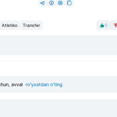
Atletiko
Transfer
0
uchun, avval
ro‘yxatdan o‘ting