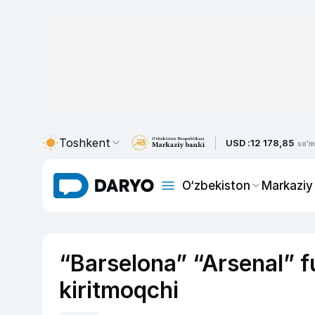
Toshkent
USD :
12 178,85
so'm
O‘zbekiston
Markaziy
“Barselona” “Arsenal” fu
kiritmoqchi