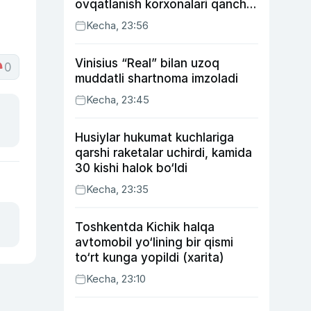
ovqatlanish korxonalari qancha
soliq toʻlagani ochiqlandi
Kecha, 23:56
Vinisius “Real” bilan uzoq
0
muddatli shartnoma imzoladi
Kecha, 23:45
Husiylar hukumat kuchlariga
qarshi raketalar uchirdi, kamida
30 kishi halok bo‘ldi
Kecha, 23:35
Toshkentda Kichik halqa
avtomobil yo‘lining bir qismi
to‘rt kunga yopildi (xarita)
Kecha, 23:10