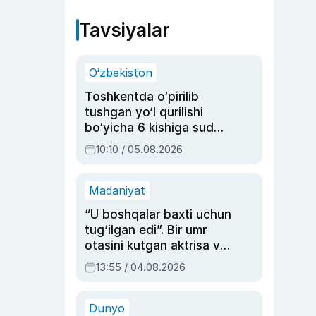
Tavsiyalar
O‘zbekiston
Toshkentda o‘pirilib
tushgan yo‘l qurilishi
bo‘yicha 6 kishiga sud
hukmi o‘qildi
10:10 / 05.08.2026
Madaniyat
“U boshqalar baxti uchun
tug‘ilgan edi”. Bir umr
otasini kutgan aktrisa va
dublyaj ustasi Rimma
13:55 / 04.08.2026
Ahmedovaning
sinovlarga to‘la hayoti
Dunyo