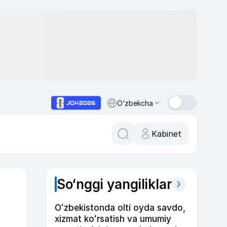
O‘zbekcha
Kabinet
So‘nggi yangiliklar
Oʻzbekistonda olti oyda savdo,
xizmat koʻrsatish va umumiy