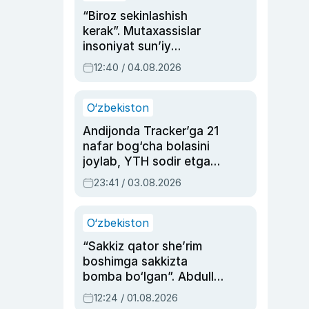
“Biroz sekinlashish
kerak”. Mutaxassislar
insoniyat sun’iy
intellektni boshqara
12:40 / 04.08.2026
olmay qolishidan xavotir
bildirdi
O‘zbekiston
Andijonda Tracker’ga 21
nafar bog‘cha bolasini
joylab, YTH sodir etgan
ayolga sud hukmi o‘qildi
23:41 / 03.08.2026
O‘zbekiston
“Sakkiz qator she’rim
boshimga sakkizta
bomba bo‘lgan”. Abdulla
Oripovni siyosiy
12:24 / 01.08.2026
ayblovlardan asrab