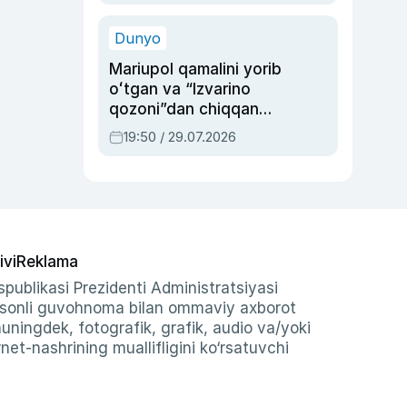
qolgan voqea
Dunyo
Mariupol qamalini yorib
oʻtgan va “Izvarino
qozoni”dan chiqqan
qahramon — Ukraina
19:50 / 29.07.2026
armiyasi bosh
qoʻmondoni Drapatiy
haqida
ivi
Reklama
publikasi Prezidenti Administratsiyasi
-sonli guvohnoma bilan ommaviy axborot
shuningdek, fotografik, grafik, audio va/yoki
et-nashrining muallifligini ko‘rsatuvchi