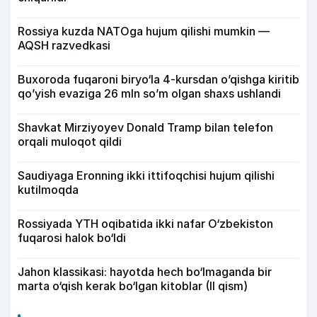
Rossiya kuzda NATOga hujum qilishi mumkin —
AQSH razvedkasi
Buxoroda fuqaroni biryo‘la 4-kursdan o’qishga kiritib
qo’yish evaziga 26 mln so’m olgan shaxs ushlandi
Shavkat Mirziyoyev Donald Tramp bilan telefon
orqali muloqot qildi
Saudiyaga Eronning ikki ittifoqchisi hujum qilishi
kutilmoqda
Rossiyada YTH oqibatida ikki nafar O‘zbekiston
fuqarosi halok bo‘ldi
Jahon klassikasi: hayotda hech bo‘lmaganda bir
marta o‘qish kerak bo‘lgan kitoblar (II qism)