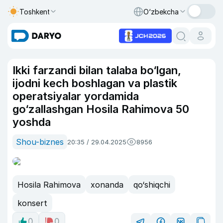
Toshkent
O‘zbekcha
Ikki farzandi bilan talaba bo‘lgan,
ijodni kech boshlagan va plastik
operatsiyalar yordamida
go‘zallashgan Hosila Rahimova 50
yoshda
Shou-biznes
20:35 / 29.04.2025
8956
Hosila Rahimova
xonanda
qo‘shiqchi
konsert
0
0