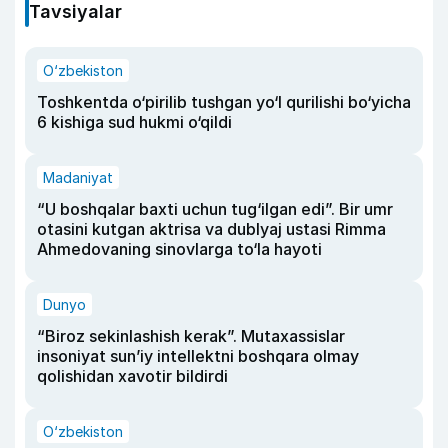
Tavsiyalar
O‘zbekiston
Toshkentda o‘pirilib tushgan yo‘l qurilishi bo‘yicha
6 kishiga sud hukmi o‘qildi
Madaniyat
“U boshqalar baxti uchun tug‘ilgan edi”. Bir umr
otasini kutgan aktrisa va dublyaj ustasi Rimma
Ahmedovaning sinovlarga to‘la hayoti
Dunyo
“Biroz sekinlashish kerak”. Mutaxassislar
insoniyat sun’iy intellektni boshqara olmay
qolishidan xavotir bildirdi
O‘zbekiston