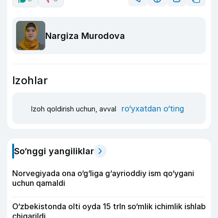
Nargiza Murodova
Izohlar
ro‘yxatdan o‘ting
Izoh qoldirish uchun, avval
So‘nggi yangiliklar
Norvegiyada ona o‘g‘liga g‘ayrioddiy ism qo‘ygani
uchun qamaldi
O‘zbekistonda olti oyda 15 trln so‘mlik ichimlik ishlab
chiqarildi