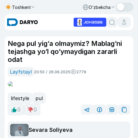
Toshkent
O‘zbekcha
Nega pul yig‘a olmaymiz? Mablag‘ni
tejashga yo‘l qo‘ymaydigan zararli
odat
Layfstayl
20:50 / 26.06.2025
2779
lifestyle
pul
0
0
Sevara Soliyeva