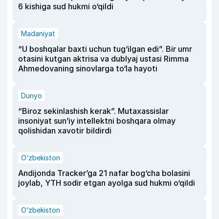
6 kishiga sud hukmi o‘qildi
Madaniyat
“U boshqalar baxti uchun tug‘ilgan edi”. Bir umr
otasini kutgan aktrisa va dublyaj ustasi Rimma
Ahmedovaning sinovlarga to‘la hayoti
Dunyo
“Biroz sekinlashish kerak”. Mutaxassislar
insoniyat sun’iy intellektni boshqara olmay
qolishidan xavotir bildirdi
O‘zbekiston
Andijonda Tracker’ga 21 nafar bog‘cha bolasini
joylab, YTH sodir etgan ayolga sud hukmi o‘qildi
O‘zbekiston