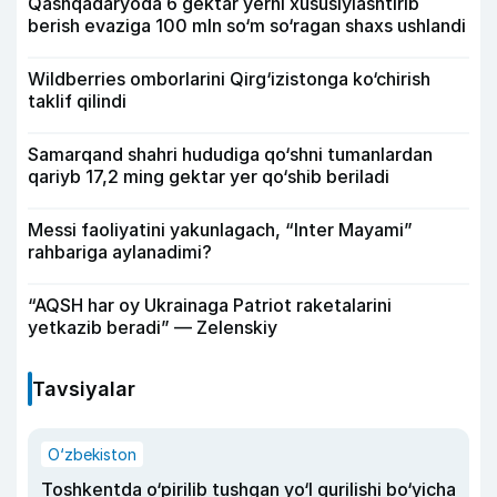
Qashqadaryoda 6 gektar yerni xususiylashtirib
berish evaziga 100 mln so‘m so‘ragan shaxs ushlandi
Wildberries omborlarini Qirg‘izistonga ko‘chirish
taklif qilindi
Samarqand shahri hududiga qo‘shni tumanlardan
qariyb 17,2 ming gektar yer qo‘shib beriladi
Messi faoliyatini yakunlagach, “Inter Mayami”
rahbariga aylanadimi?
“AQSH har oy Ukrainaga Patriot raketalarini
yetkazib beradi” — Zelenskiy
Tavsiyalar
O‘zbekiston
Toshkentda o‘pirilib tushgan yo‘l qurilishi bo‘yicha