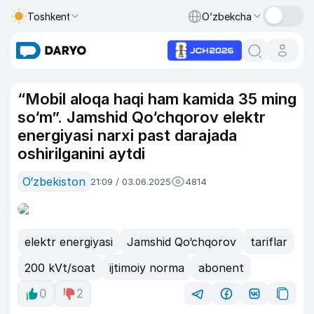
Toshkent
O‘zbekcha
“Mobil aloqa haqi ham kamida 35 ming
so‘m”. Jamshid Qo‘chqorov elektr
energiyasi narxi past darajada
oshirilganini aytdi
O‘zbekiston
21:09 / 03.06.2025
4814
elektr energiyasi
Jamshid Qo‘chqorov
tariflar
200 kVt/soat
ijtimoiy norma
abonent
0
2