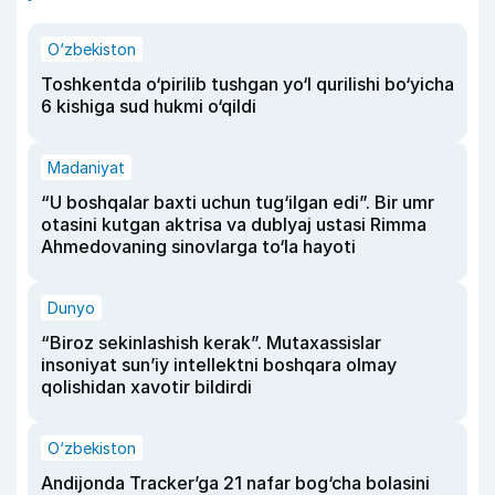
O‘zbekiston
Toshkentda o‘pirilib tushgan yo‘l qurilishi bo‘yicha
6 kishiga sud hukmi o‘qildi
Madaniyat
“U boshqalar baxti uchun tug‘ilgan edi”. Bir umr
otasini kutgan aktrisa va dublyaj ustasi Rimma
Ahmedovaning sinovlarga to‘la hayoti
Dunyo
“Biroz sekinlashish kerak”. Mutaxassislar
insoniyat sun’iy intellektni boshqara olmay
qolishidan xavotir bildirdi
O‘zbekiston
Andijonda Tracker’ga 21 nafar bog‘cha bolasini