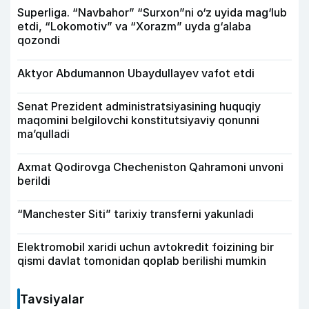
Superliga. “Navbahor” “Surxon”ni o‘z uyida mag‘lub
etdi, “Lokomotiv” va “Xorazm” uyda g‘alaba
qozondi
Aktyor Abdu­mannon Ubaydullayev vafot etdi
Senat Prezident administratsiyasining huquqiy
maqomini belgilovchi konstitutsiyaviy qonunni
ma’qulladi
Axmat Qodirovga Checheniston Qahramoni unvoni
berildi
“Manchester Siti” tarixiy transferni yakunladi
Elektromobil xaridi uchun avtokredit foizining bir
qismi davlat tomonidan qoplab berilishi mumkin
Tavsiyalar