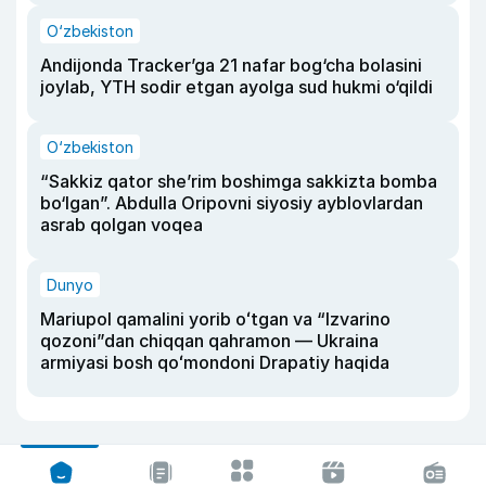
O‘zbekiston
Andijonda Tracker’ga 21 nafar bog‘cha bolasini
joylab, YTH sodir etgan ayolga sud hukmi o‘qildi
O‘zbekiston
“Sakkiz qator she’rim boshimga sakkizta bomba
bo‘lgan”. Abdulla Oripovni siyosiy ayblovlardan
asrab qolgan voqea
Dunyo
Mariupol qamalini yorib oʻtgan va “Izvarino
qozoni”dan chiqqan qahramon — Ukraina
armiyasi bosh qoʻmondoni Drapatiy haqida