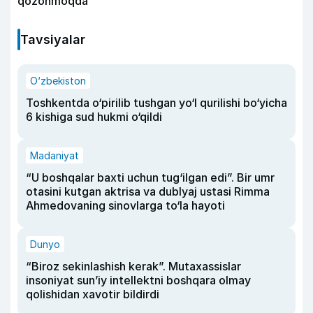
qozonmoqda
Tavsiyalar
O‘zbekiston
Toshkentda o‘pirilib tushgan yo‘l qurilishi bo‘yicha
6 kishiga sud hukmi o‘qildi
Madaniyat
“U boshqalar baxti uchun tug‘ilgan edi”. Bir umr
otasini kutgan aktrisa va dublyaj ustasi Rimma
Ahmedovaning sinovlarga to‘la hayoti
Dunyo
“Biroz sekinlashish kerak”. Mutaxassislar
insoniyat sun’iy intellektni boshqara olmay
qolishidan xavotir bildirdi