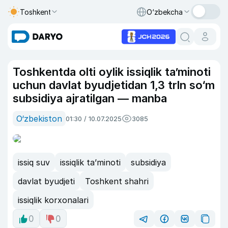
Toshkent
O‘zbekcha
Toshkentda olti oylik issiqlik taʼminoti
uchun davlat byudjetidan 1,3 trln so‘m
subsidiya ajratilgan — manba
O‘zbekiston
01:30 / 10.07.2025
3085
issiq suv
issiqlik taʼminoti
subsidiya
davlat byudjeti
Toshkent shahri
issiqlik korxonalari
0
0