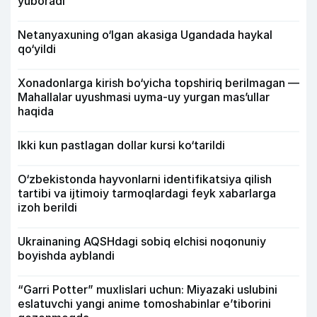
yuboradi
Netanyaxuning o‘lgan akasiga Ugandada haykal
qo‘yildi
Xonadonlarga kirish bo‘yicha topshiriq berilmagan —
Mahallalar uyushmasi uyma-uy yurgan mas’ullar
haqida
Ikki kun pastlagan dollar kursi ko‘tarildi
O‘zbekistonda hayvonlarni identifikatsiya qilish
tartibi va ijtimoiy tarmoqlardagi feyk xabarlarga
izoh berildi
Ukrainaning AQSHdagi sobiq elchisi noqonuniy
boyishda ayblandi
“Garri Potter” muxlislari uchun: Miyazaki uslubini
eslatuvchi yangi anime tomoshabinlar e’tiborini