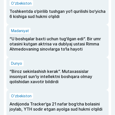
O‘zbekiston
Toshkentda o‘pirilib tushgan yo‘l qurilishi bo‘yicha
6 kishiga sud hukmi o‘qildi
Madaniyat
“U boshqalar baxti uchun tug‘ilgan edi”. Bir umr
otasini kutgan aktrisa va dublyaj ustasi Rimma
Ahmedovaning sinovlarga to‘la hayoti
Dunyo
“Biroz sekinlashish kerak”. Mutaxassislar
insoniyat sun’iy intellektni boshqara olmay
qolishidan xavotir bildirdi
O‘zbekiston
Andijonda Tracker’ga 21 nafar bog‘cha bolasini
joylab, YTH sodir etgan ayolga sud hukmi o‘qildi