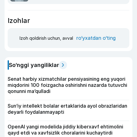
Izohlar
ro‘yxatdan o‘ting
Izoh qoldirish uchun, avval
So‘nggi yangiliklar
Senat harbiy xizmatchilar pensiyasining eng yuqori
miqdorini 100 foizgacha oshirishni nazarda tutuvchi
qonunni ma’qulladi
Sun’iy intellekt bolalar ertaklarida ayol obrazlaridan
deyarli foydalanmayapti
OpenAI yangi modelida jiddiy kiberxavf ehtimolini
qayd etdi va xavfsizlik choralarini kuchaytirdi