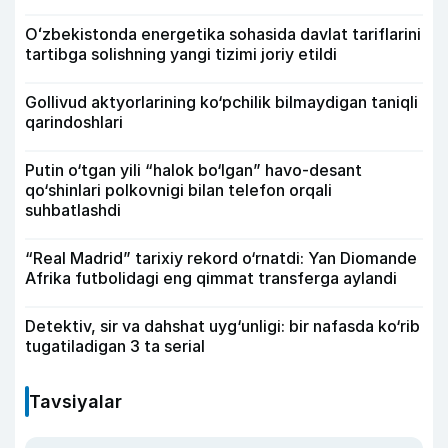
Oʻzbekistonda energetika sohasida davlat tariflarini
tartibga solishning yangi tizimi joriy etildi
Gollivud aktyorlarining ko‘pchilik bilmaydigan taniqli
qarindoshlari
Putin o‘tgan yili “halok bo‘lgan” havo-desant
qo‘shinlari polkovnigi bilan telefon orqali
suhbatlashdi
“Real Madrid” tarixiy rekord o‘rnatdi: Yan Diomande
Afrika futbolidagi eng qimmat transferga aylandi
Detektiv, sir va dahshat uyg‘unligi: bir nafasda ko‘rib
tugatiladigan 3 ta serial
Tavsiyalar