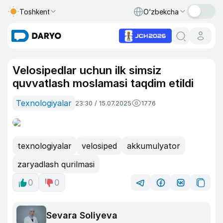
Toshkent
O‘zbekcha
Velosipedlar uchun ilk simsiz
quvvatlash moslamasi taqdim etildi
Texnologiyalar
23:30 / 15.07.2025
1776
texnologiyalar
velosiped
akkumulyator
zaryadlash qurilmasi
0
0
Sevara Soliyeva