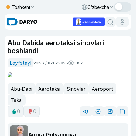
Toshkent
O‘zbekcha
Abu Dabida aerotaksi sinovlari
boshlandi
Layfstayl
23:26 / 07.07.2025
1857
Abu-Dabi
Aerotaksi
Sinovlar
Aeroport
Taksi
0
0
Anora Gulyamova