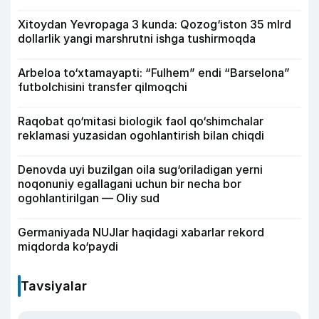
Xitoydan Yevropaga 3 kunda: Qozog‘iston 35 mlrd
dollarlik yangi marshrutni ishga tushirmoqda
Arbeloa to‘xtamayapti: “Fulhem” endi “Barselona”
futbolchisini transfer qilmoqchi
Raqobat qo‘mitasi biologik faol qo‘shimchalar
reklamasi yuzasidan ogohlantirish bilan chiqdi
Denovda uyi buzilgan oila sug‘oriladigan yerni
noqonuniy egallagani uchun bir necha bor
ogohlantirilgan — Oliy sud
Germaniyada NUJlar haqidagi xabarlar rekord
miqdorda ko‘paydi
Tavsiyalar