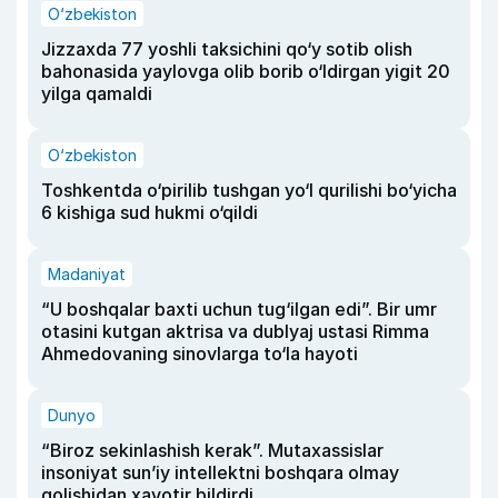
O‘zbekiston
Jizzaxda 77 yoshli taksichini qo‘y sotib olish
bahonasida yaylovga olib borib o‘ldirgan yigit 20
yilga qamaldi
O‘zbekiston
Toshkentda o‘pirilib tushgan yo‘l qurilishi bo‘yicha
6 kishiga sud hukmi o‘qildi
Madaniyat
“U boshqalar baxti uchun tug‘ilgan edi”. Bir umr
otasini kutgan aktrisa va dublyaj ustasi Rimma
Ahmedovaning sinovlarga to‘la hayoti
Dunyo
“Biroz sekinlashish kerak”. Mutaxassislar
insoniyat sun’iy intellektni boshqara olmay
qolishidan xavotir bildirdi