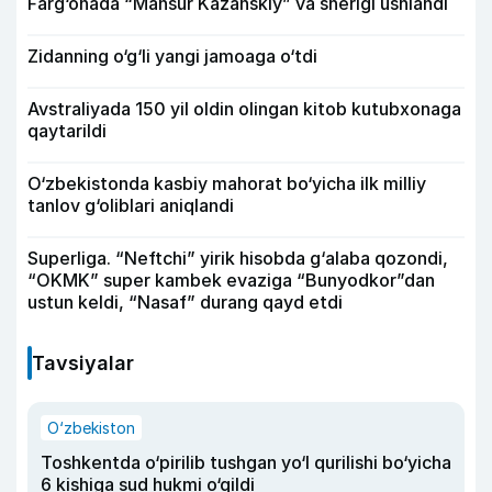
Farg‘onada “Mansur Kazanskiy” va sherigi ushlandi
Zidanning o‘g‘li yangi jamoaga o‘tdi
Avstraliyada 150 yil oldin olingan kitob kutubxonaga
qaytarildi
O‘zbekistonda kasbiy mahorat bo‘yicha ilk milliy
tanlov g‘oliblari aniqlandi
Superliga. “Neftchi” yirik hisobda g‘alaba qozondi,
“OKMK” super kambek evaziga “Bunyodkor”dan
ustun keldi, “Nasaf” durang qayd etdi
Tavsiyalar
O‘zbekiston
Toshkentda o‘pirilib tushgan yo‘l qurilishi bo‘yicha
6 kishiga sud hukmi o‘qildi