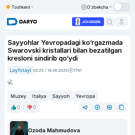
Toshkent
O‘zbekcha
Sayyohlar Yevropadagi ko‘rgazmada
Swarovski kristallari bilan bezatilgan
kresloni sindirib qo‘ydi
Layfstayl
02:25 / 19.06.2025
1761
Muzey
Italiya
Sayyoh
Yevropa
0
0
Ozoda Mahmudova