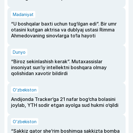
Madaniyat
“U boshqalar baxti uchun tug‘ilgan edi”. Bir umr
otasini kutgan aktrisa va dublyaj ustasi Rimma
Ahmedovaning sinovlarga to‘la hayoti
Dunyo
“Biroz sekinlashish kerak”. Mutaxassislar
insoniyat sun’iy intellektni boshqara olmay
qolishidan xavotir bildirdi
O‘zbekiston
Andijonda Tracker’ga 21 nafar bog‘cha bolasini
joylab, YTH sodir etgan ayolga sud hukmi o‘qildi
O‘zbekiston
“Sakkiz qator she’rim boshimga sakkizta bomba