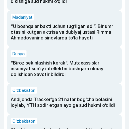
6 kishiga sud hukmi o‘qildi
Madaniyat
“U boshqalar baxti uchun tug‘ilgan edi”. Bir umr
otasini kutgan aktrisa va dublyaj ustasi Rimma
Ahmedovaning sinovlarga to‘la hayoti
Dunyo
“Biroz sekinlashish kerak”. Mutaxassislar
insoniyat sun’iy intellektni boshqara olmay
qolishidan xavotir bildirdi
O‘zbekiston
Andijonda Tracker’ga 21 nafar bog‘cha bolasini
joylab, YTH sodir etgan ayolga sud hukmi o‘qildi
O‘zbekiston