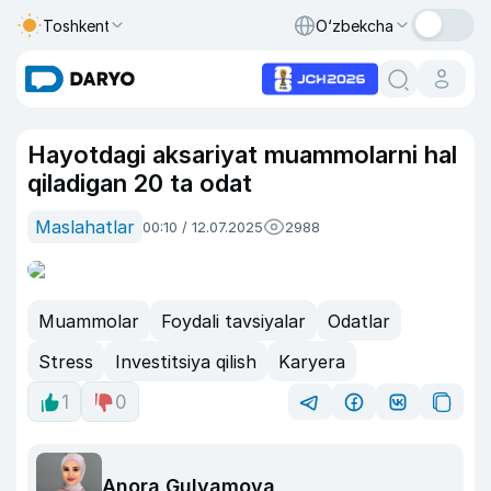
Toshkent
O‘zbekcha
Hayotdagi aksariyat muammolarni hal
qiladigan 20 ta odat
Maslahatlar
00:10 / 12.07.2025
2988
Muammolar
Foydali tavsiyalar
Odatlar
Stress
Investitsiya qilish
Karyera
1
0
Anora Gulyamova