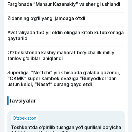
Farg‘onada “Mansur Kazanskiy” va sherigi ushlandi
Zidanning o‘g‘li yangi jamoaga o‘tdi
Avstraliyada 150 yil oldin olingan kitob kutubxonaga
qaytarildi
O‘zbekistonda kasbiy mahorat bo‘yicha ilk milliy
tanlov g‘oliblari aniqlandi
Superliga. “Neftchi” yirik hisobda g‘alaba qozondi,
“OKMK” super kambek evaziga “Bunyodkor”dan
ustun keldi, “Nasaf” durang qayd etdi
Tavsiyalar
O‘zbekiston
Toshkentda o‘pirilib tushgan yo‘l qurilishi bo‘yicha