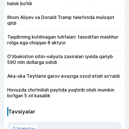
halok bo‘ldi
Ilhom Aliyev va Donald Tramp telefonda muloqot
qildi
Taqdirning kutilmagan tuhfalari: tasodifan mashhur
rolga ega chiqqan 8 aktyor
O‘zbekiston oltin-valyuta zaxiralari iyulda qariyb
590 mln dollarga oshdi
Aka-uka Teytlarni garov evaziga ozod etish soʻraldi
Hovuzda cho‘milish paytida yuqtirib olish mumkin
bo‘lgan 5 xil kasallik
Tavsiyalar
O‘zbekiston