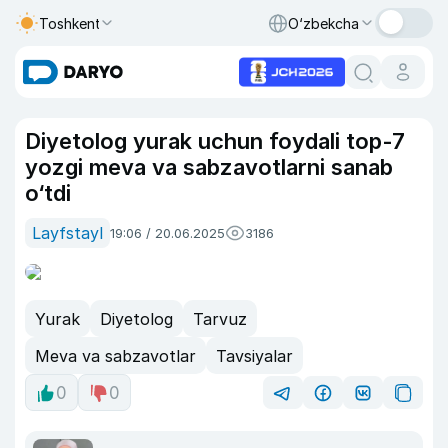
Toshkent
O‘zbekcha
Diyetolog yurak uchun foydali top-7
yozgi meva va sabzavotlarni sanab
o‘tdi
Layfstayl
19:06 / 20.06.2025
3186
Yurak
Diyetolog
Tarvuz
Meva va sabzavotlar
Tavsiyalar
0
0