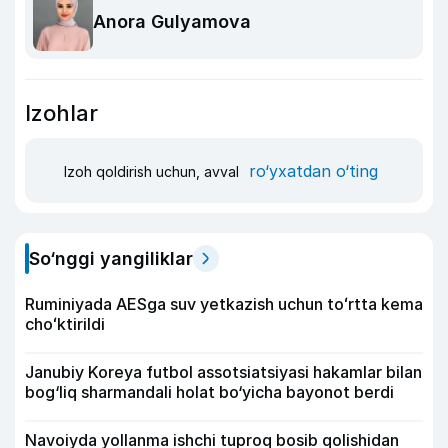
Anora Gulyamova
Izohlar
ro‘yxatdan o‘ting
Izoh qoldirish uchun, avval
So‘nggi yangiliklar
Ruminiyada AESga suv yetkazish uchun toʻrtta kema
choʻktirildi
Janubiy Koreya futbol assotsiatsiyasi hakamlar bilan
bog‘liq sharmandali holat bo‘yicha bayonot berdi
Navoiyda yollanma ishchi tuproq bosib qolishidan