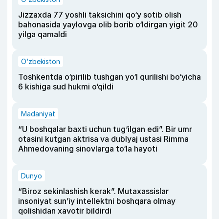
Jizzaxda 77 yoshli taksichini qo‘y sotib olish
bahonasida yaylovga olib borib o‘ldirgan yigit 20
yilga qamaldi
O‘zbekiston
Toshkentda o‘pirilib tushgan yo‘l qurilishi bo‘yicha
6 kishiga sud hukmi o‘qildi
Madaniyat
“U boshqalar baxti uchun tug‘ilgan edi”. Bir umr
otasini kutgan aktrisa va dublyaj ustasi Rimma
Ahmedovaning sinovlarga to‘la hayoti
Dunyo
“Biroz sekinlashish kerak”. Mutaxassislar
insoniyat sun’iy intellektni boshqara olmay
qolishidan xavotir bildirdi