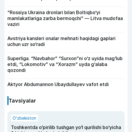
“Rossiya Ukraina dronlari bilan Boltiqbo‘yi
mamlakatlariga zarba bermoqchi” — Litva mudofaa
vaziri
Avstriya kansleri onalar mehnati haqidagi gaplari
uchun uzr so‘radi
Superliga. “Navbahor” “Surxon”ni o‘z uyida mag‘lub
etdi, “Lokomotiv” va “Xorazm” uyda g‘alaba
qozondi
Aktyor Abdu­mannon Ubaydullayev vafot etdi
Tavsiyalar
O‘zbekiston
Toshkentda o‘pirilib tushgan yo‘l qurilishi bo‘yicha