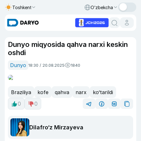
Toshkent
O‘zbekcha
Dunyo miqyosida qahva narxi keskin
oshdi
Dunyo
18:30 / 20.08.2025
1840
Braziliya
kofe
qahva
narx
ko‘tarildi
0
0
Dilafro‘z Mirzayeva