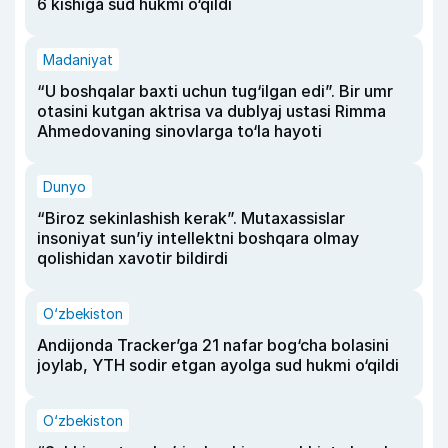
6 kishiga sud hukmi o‘qildi
Madaniyat
“U boshqalar baxti uchun tug‘ilgan edi”. Bir umr
otasini kutgan aktrisa va dublyaj ustasi Rimma
Ahmedovaning sinovlarga to‘la hayoti
Dunyo
“Biroz sekinlashish kerak”. Mutaxassislar
insoniyat sun’iy intellektni boshqara olmay
qolishidan xavotir bildirdi
O‘zbekiston
Andijonda Tracker’ga 21 nafar bog‘cha bolasini
joylab, YTH sodir etgan ayolga sud hukmi o‘qildi
O‘zbekiston