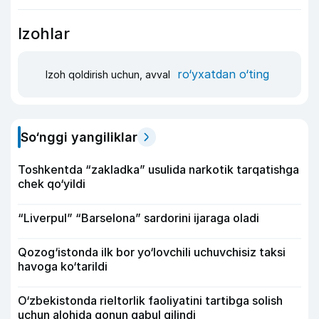
Izohlar
ro‘yxatdan o‘ting
Izoh qoldirish uchun, avval
So‘nggi yangiliklar
Toshkentda “zakladka” usulida narkotik tarqatishga
chek qo‘yildi
“Liverpul” “Barselona” sardorini ijaraga oladi
Qozog‘istonda ilk bor yo‘lovchili uchuvchisiz taksi
havoga ko‘tarildi
O‘zbekistonda rieltorlik faoliyatini tartibga solish
uchun alohida qonun qabul qilindi