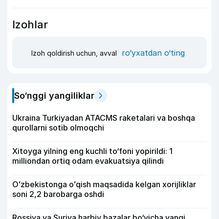
Izohlar
ro‘yxatdan o‘ting
Izoh qoldirish uchun, avval
So‘nggi yangiliklar
Ukraina Turkiyadan ATACMS raketalari va boshqa
qurollarni sotib olmoqchi
Xitoyga yilning eng kuchli to‘foni yopirildi: 1
milliondan ortiq odam evakuatsiya qilindi
Oʻzbekistonga oʻqish maqsadida kelgan xorijliklar
soni 2,2 barobarga oshdi
Rossiya va Suriya harbiy bazalar bo‘yicha yangi