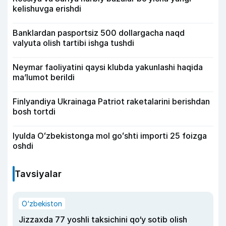
kelishuvga erishdi
Banklardan pasportsiz 500 dollargacha naqd
valyuta olish tartibi ishga tushdi
Neymar faoliyatini qaysi klubda yakunlashi haqida
ma’lumot berildi
Finlyandiya Ukrainaga Patriot raketalarini berishdan
bosh tortdi
Iyulda Oʻzbekistonga mol goʻshti importi 25 foizga
oshdi
Tavsiyalar
O‘zbekiston
Jizzaxda 77 yoshli taksichini qo‘y sotib olish