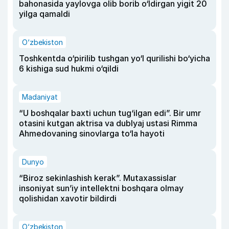
bahonasida yaylovga olib borib o‘ldirgan yigit 20
yilga qamaldi
O‘zbekiston
Toshkentda o‘pirilib tushgan yo‘l qurilishi bo‘yicha
6 kishiga sud hukmi o‘qildi
Madaniyat
“U boshqalar baxti uchun tug‘ilgan edi”. Bir umr
otasini kutgan aktrisa va dublyaj ustasi Rimma
Ahmedovaning sinovlarga to‘la hayoti
Dunyo
“Biroz sekinlashish kerak”. Mutaxassislar
insoniyat sun’iy intellektni boshqara olmay
qolishidan xavotir bildirdi
O‘zbekiston