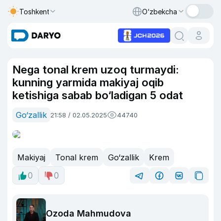
Toshkent
O‘zbekcha
Nega tonal krem uzoq turmaydi:
kunning yarmida makiyaj oqib
ketishiga sabab bo‘ladigan 5 odat
Go‘zallik
21:58 / 02.05.2025
44740
Makiyaj
Tonal krem
Go‘zallik
Krem
0
0
Ozoda Mahmudova