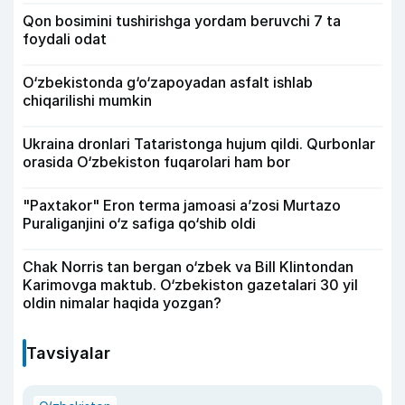
Qon bosimini tushirishga yordam beruvchi 7 ta
foydali odat
O‘zbekistonda g‘o‘zapoyadan asfalt ishlab
chiqarilishi mumkin
Ukraina dronlari Tataristonga hujum qildi. Qurbonlar
orasida O‘zbekiston fuqarolari ham bor
"Paxtakor" Eron terma jamoasi a’zosi Murtazo
Puraliganjini o‘z safiga qo‘shib oldi
Chak Norris tan bergan o‘zbek va Bill Klintondan
Karimovga maktub. O‘zbekiston gazetalari 30 yil
oldin nimalar haqida yozgan?
Tavsiyalar