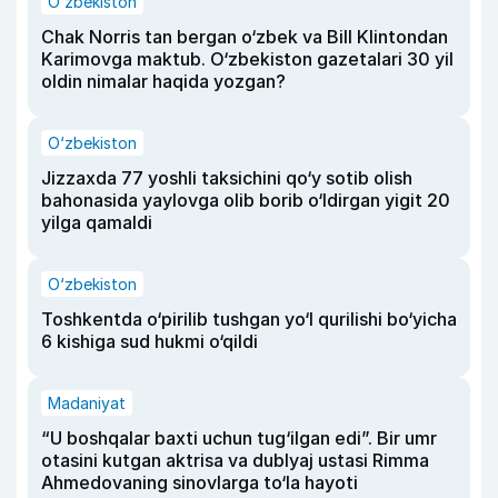
O‘zbekiston
Chak Norris tan bergan o‘zbek va Bill Klintondan
Karimovga maktub. O‘zbekiston gazetalari 30 yil
oldin nimalar haqida yozgan?
O‘zbekiston
Jizzaxda 77 yoshli taksichini qo‘y sotib olish
bahonasida yaylovga olib borib o‘ldirgan yigit 20
yilga qamaldi
O‘zbekiston
Toshkentda o‘pirilib tushgan yo‘l qurilishi bo‘yicha
6 kishiga sud hukmi o‘qildi
Madaniyat
“U boshqalar baxti uchun tug‘ilgan edi”. Bir umr
otasini kutgan aktrisa va dublyaj ustasi Rimma
Ahmedovaning sinovlarga to‘la hayoti